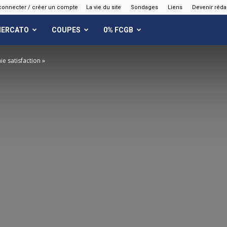
connecter / créer un compte
La vie du site
Sondages
Liens
Devenir réda
ERCATO
COUPES
0% FCGB
aie satisfaction »