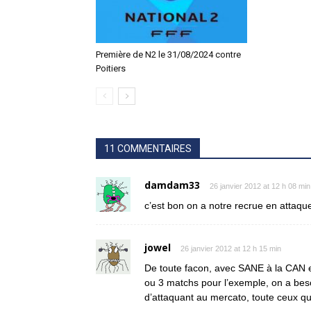
Première de N2 le 31/08/2024 contre
Poitiers
11 COMMENTAIRES
damdam33
26 janvier 2012 at 12 h 08 min
c’est bon on a notre recrue en attaq
jowel
26 janvier 2012 at 12 h 15 min
De toute facon, avec SANE à la CAN e
ou 3 matchs pour l’exemple, on a beso
d’attaquant au mercato, toute ceux q