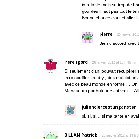
intretable mais sa trop de bor
gourdes il faut pas tout le te
Bonne chance ciani et aller 
pierre
26 janvier 201
Bien d’accord avec to
Pere Igord
26 janvier 2012 at 13 h 35 min
Si seulement ciani pouvait récupérer
faire souffler Landry , des mobilettes a
avec ce beau monde en forme … On se
Manque un pur buteur c est vrai … All
julienclercestunganster
si, si, si… si ma tante en ava
BILLAN Patrick
26 janvier 2012 at 13 h 