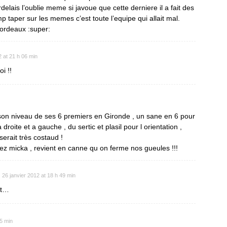
delais l’oublie meme si javoue que cette derniere il a fait des
mp taper sur les memes c’est toute l’equipe qui allait mal.
bordeaux :super:
2 at 21 h 06 min
i !!
 son niveau de ses 6 premiers en Gironde , un sane en 6 pour
 droite et a gauche , du sertic et plasil pour l orientation ,
rait très costaud !
ez micka , revient en canne qu on ferme nos gueules !!!
26 janvier 2012 at 18 h 49 min
it…
35 min