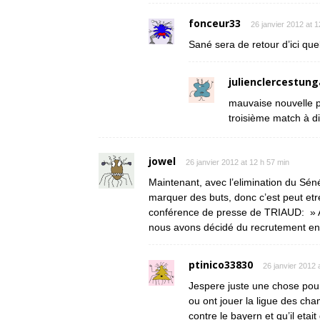
fonceur33
26 janvier 2012 at 1
Sané sera de retour d’ici que
julienclercestun
mauvaise nouvelle p
troisième match à di
jowel
26 janvier 2012 at 12 h 57 min
Maintenant, avec l’elimination du Séné
marquer des buts, donc c’est peut etre
conférence de presse de TRIAUD: » Ap
nous avons décidé du recrutement en
ptinico33830
26 janvier 2012 
Jespere juste une chose pour 
ou ont jouer la ligue des c
contre le bayern et qu’il eta