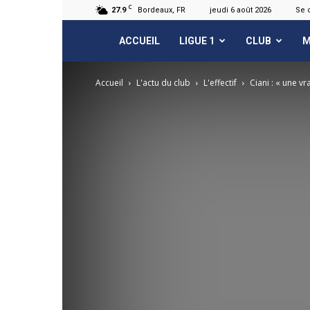
C
27.9
Bordeaux, FR
jeudi 6 août 2026
Se 
FCGB.net
ACCUEIL
LIGUE 1
CLUB
M
Accueil
L'actu du club
L'effectif
Ciani : « une vr