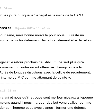
2 h 54 min
lques jours puisque le Sénégal est éliminé de la CAN !
ganster
26 janvier 2012 at 18 h 48 min
our sané, mais bonne nouvelle pour nous… il reste un
sputer, et notre défenseur devrait rapidement être de retour.
gal et le retour prochain de SANE, tu ne sert plus qu’a
 vraiment toi notre recrut offensive. J’imagine déjà la
rès de longues discutions avec la cellule de recrutement,
 interne de M.C comme attaquant de pointe ».
at 13 h 32 min
ciani et nous qu’il retrouve sont meilleur niveaux a l’epoque
hampions quand il nous marquer des but venu dailleur comme
it dur sur l’homme et qu’avec planus il former une defense