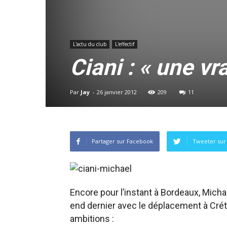
L'actu du club
L'effectif
Ciani : « une vr
Par
Jay
-
26 janvier 2012
209
11
Partager sur Facebook
Tweeter sur 
Encore pour l’instant à Bordeaux, Micha
end dernier avec le déplacement à Crétei
ambitions :