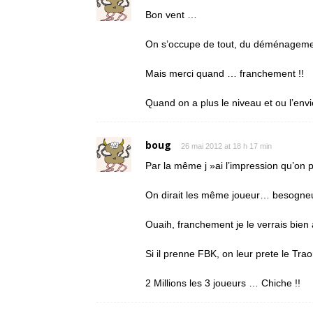
Bon vent …
On s’occupe de tout, du déménagement
Mais merci quand … franchement !!
Quand on a plus le niveau et ou l’envie
boug
26 mai 2012 at 18 h 17 min
Par la même j »ai l’impression qu’on
On dirait les même joueur… besogneu
Ouaih, franchement je le verrais bien
Si il prenne FBK, on leur prete le Traor
2 Millions les 3 joueurs … Chiche !!