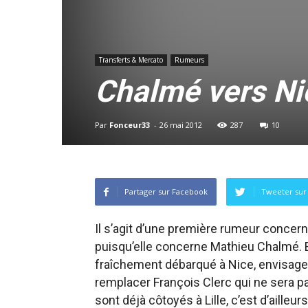
Transferts & Mercato
Rumeurs
Chalmé vers Ni
Par
Fonceur33
-
26 mai 2012
287
10
Partager sur Facebook
Tweeter sur 
Il s’agit d’une première rumeur concer
puisqu’elle concerne Mathieu Chalmé. En
fraîchement débarqué à Nice, envisagera
remplacer François Clerc qui ne sera p
sont déjà côtoyés à Lille, c’est d’ailleurs