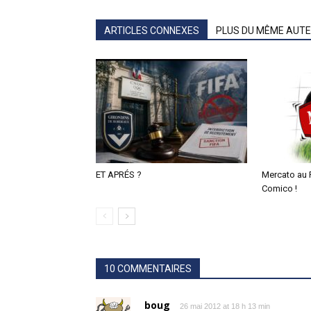
ARTICLES CONNEXES
PLUS DU MÊME AUT
ET APRÉS ?
Mercato au 
Comico !
10 COMMENTAIRES
boug
26 mai 2012 at 18 h 13 min