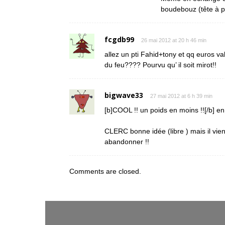
boudebouz (tête à 
fcgdb99
26 mai 2012 at 20 h 46 min
allez un pti Fahid+tony et qq euros v
du feu???? Pourvu qu’ il soit mirot!!
bigwave33
27 mai 2012 at 6 h 39 min
[b]COOL !! un poids en moins !![/b] en
CLERC bonne idée (libre ) mais il vi
abandonner !!
Comments are closed.