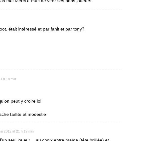
pas mal.Merci à Puel de virer ses bons joueurs.
oot, était intéressé et par fahit et par tony?
21 h 18 min
u’on peut y croire lol
che faillite et modestie
ai 2012 at 21 h 19 min
n seul joueur… au choix entre maïga (tête brûlée) et