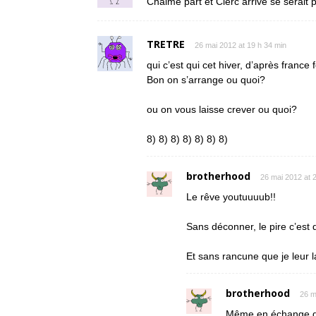
Chalmé part et Clerc arrive se serait 
TRETRE
26 mai 2012 at 19 h 34 min
qui c’est qui cet hiver, d’après france f
Bon on s’arrange ou quoi?
ou on vous laisse crever ou quoi?
8) 8) 8) 8) 8) 8) 8)
brotherhood
26 mai 2012 at 
Le rêve youtuuuub!!
Sans déconner, le pire c’est q
Et sans rancune que je leur la
brotherhood
26 m
Même en échange d’u