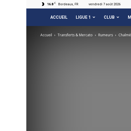
C
16.8
Bordeaux, FR
vendredi 7 août 2026
FCGB.net
ACCUEIL
LIGUE 1
CLUB
M
Accueil
Transferts & Mercato
Rumeurs
Chalmé 