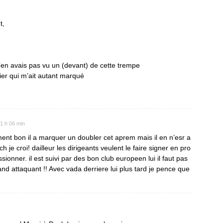
t,
j’en avais pas vu un (devant) de cette trempe
ier qui m’ait autant marqué
1 h 06 min
ement bon il a marquer un doubler cet aprem mais il en n’esr a
 je croi! dailleur les dirigeants veulent le faire signer en pro
sionner. il est suivi par des bon club europeen lui il faut pas
rand attaquant !! Avec vada derriere lui plus tard je pence que