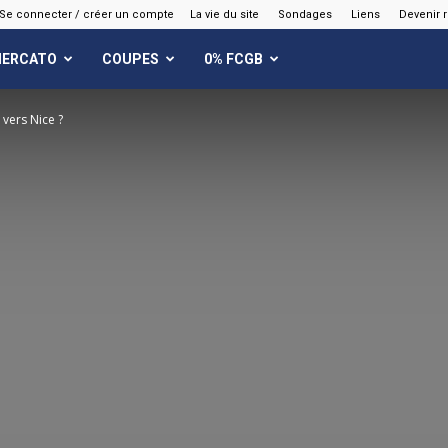
Se connecter / créer un compte
La vie du site
Sondages
Liens
Devenir 
ERCATO
COUPES
0% FCGB
vers Nice ?