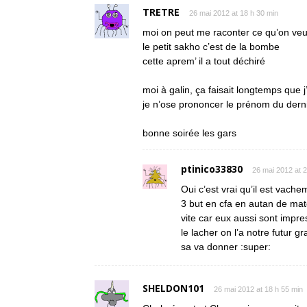
TRETRE
26 mai 2012 at 18 h 30 min
moi on peut me raconter ce qu’on veu
le petit sakho c’est de la bombe
cette aprem’ il a tout déchiré
moi à galin, ça faisait longtemps que 
je n’ose prononcer le prénom du dern
bonne soirée les gars
ptinico33830
26 mai 2012 at 2
Oui c’est vrai qu’il est vach
3 but en cfa en autan de match
vite car eux aussi sont impres
le lacher on l’a notre futur g
sa va donner :super:
SHELDON101
26 mai 2012 at 18 h 55 min