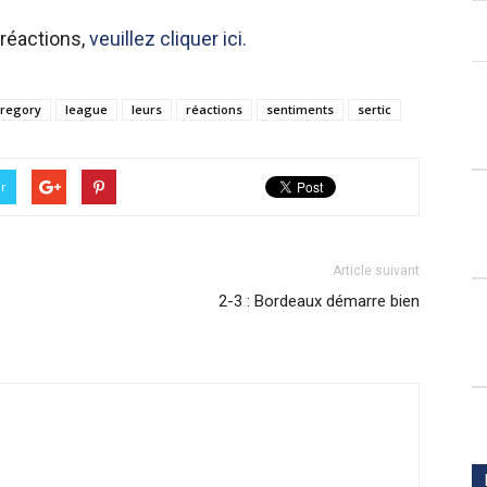
 réactions,
veuillez cliquer ici.
regory
league
leurs
réactions
sentiments
sertic
er
Article suivant
2-3 : Bordeaux démarre bien