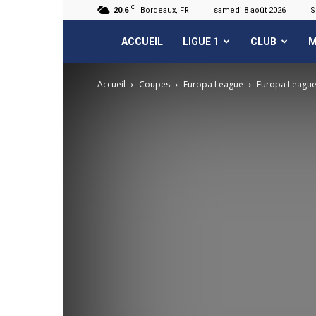
C
20.6
Bordeaux, FR
samedi 8 août 2026
S
FCGB.net
ACCUEIL
LIGUE 1
CLUB
M
Accueil
Coupes
Europa League
Europa League 