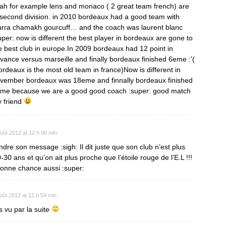
ah for example lens and monaco ( 2 great team french) are
 second division. in 2010 bordeaux had a good team with
arra chamakh gourcuff… and the coach was laurent blanc
uper: now is different the best player in bordeaux are gone to
e best club in europe.In 2009 bordeaux had 12 point in
vance versus marseille and finally bordeaux finished 6eme :'(
ordeaux is the most old team in france)Now is different in
vember bordeaux was 18eme and finnally bordeaux finished
me because we are a good good coach :super: good match
 friend
oût 2012 at 12 h 08 min
re son message :sigh: Il dit juste que son club n’est plus
20-30 ans et qu’on ait plus proche que l’étoile rouge de l’E.L !!!
 bonne chance aussi :super:
oût 2012 at 12 h 54 min
es vu par la suite