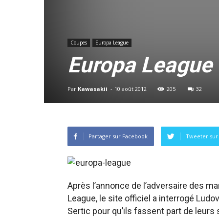
Coupes
Europa League
Europa League :
Par
Kawasakii
-
10 août 2012
205
32
Partager sur Facebook
Tweeter sur 
Après l’annonce de l’adversaire des mar
League, le site officiel a interrogé Lud
Sertic pour qu’ils fassent part de leurs