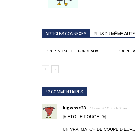
ARTICLES CONNEXES
PLUS DU MÊME AUT
EL : COPENHAGUE – BORDEAUX
EL : BORDE
32 COMMENTAIRES
bigwave33
11 août 2012 at 7 h 09 min
[b]ETOILE ROUGE [/b]
UN VRAI MATCH DE COUPE D EUROP