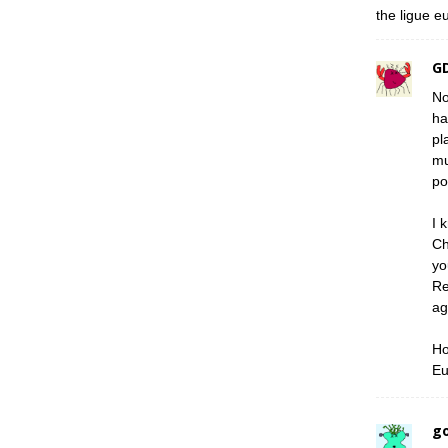
the ligue e
G
No
ha
pl
mu
po
I 
Ch
yo
Re
ag
Ho
Eu
g