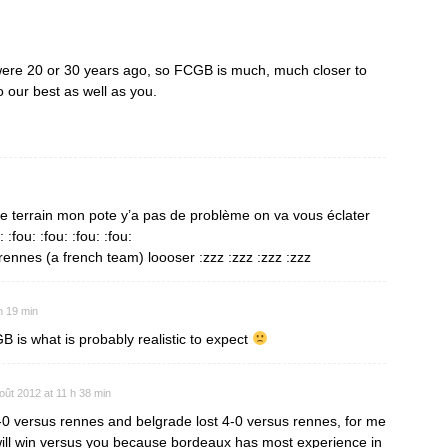
were 20 or 30 years ago, so FCGB is much, much closer to
 our best as well as you.
 le terrain mon pote y’a pas de problème on va vous éclater
: :fou: :fou: :fou: :fou:
 rennes (a french team) loooser :zzz :zzz :zzz :zzz
h 19 min
B is what is probably realistic to expect
oût 2012 at 11 h 38 min
0 versus rennes and belgrade lost 4-0 versus rennes, for me
ill win versus you because bordeaux has most experience in