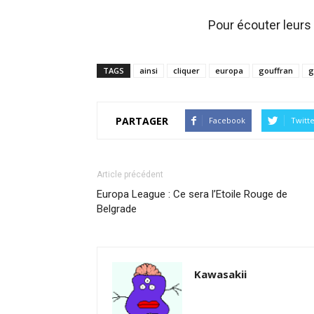
Pour écouter leurs
TAGS
ainsi
cliquer
europa
gouffran
g
PARTAGER
Facebook
Twitt
Article précédent
Europa League : Ce sera l’Etoile Rouge de
Belgrade
Kawasakii