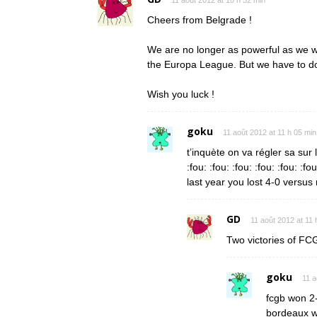
11 août 2012 at 10 h 52 min
Cheers from Belgrade !
We are no longer as powerful as we 
the Europa League. But we have to do
Wish you luck !
goku
11 août 2012 at 11 h 05 min
t’inquète on va régler sa sur
:fou: :fou: :fou: :fou: :fou: :fou
last year you lost 4-0 versus
GD
11 août 2012 at 11 
Two victories of FCG
goku
11 a
fcgb won 2-
bordeaux w