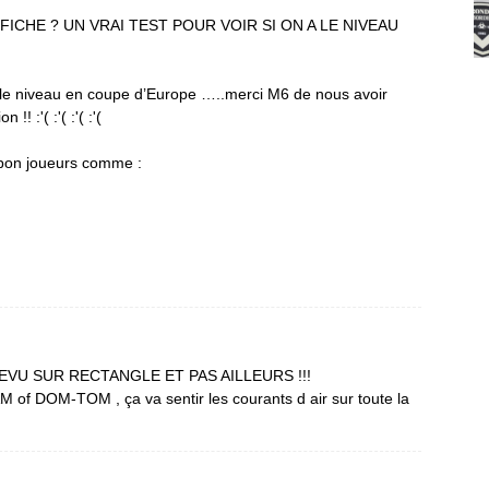
ICHE ? UN VRAI TEST POUR VOIR SI ON A LE NIVEAU
 a le niveau en coupe d’Europe …..merci M6 de nous avoir
! :'( :'( :'( :'(
ès bon joueurs comme :
VU SUR RECTANGLE ET PAS AILLEURS !!!
of DOM-TOM , ça va sentir les courants d air sur toute la