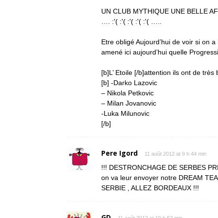
UN CLUB MYTHIQUE UNE BELLE AFF
…. :'( :'( :'( :'( :'( …..
Etre obligé Aujourd’hui de voir si on
amené ici aujourd’hui quelle Progression !
[b]L’ Etoile [/b]attention ils ont de tr
[b] -Darko Lazovic
– Nikola Petkovic
– Milan Jovanovic
-Luka Milunovic
[/b]
Pere Igord
11 août 2012 at 9 h 44 min
!!! DESTRONCHAGE DE SERBES PRE
on va leur envoyer notre DREAM TEAM 
SERBIE , ALLEZ BORDEAUX !!!
GD