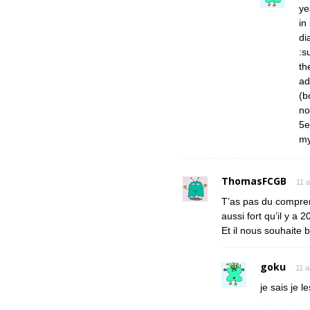
ye
in
di
:s
th
ad
(b
no
5e
my
ThomasFCGB
11 a
T’as pas du comprend
aussi fort qu’il y a 
Et il nous souhaite
goku
11 a
je sais je l