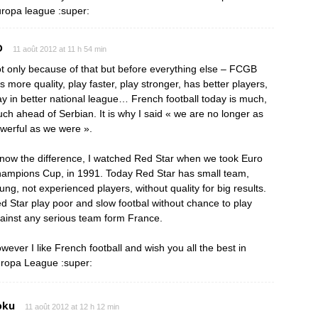
uropa league :super:
D
11 août 2012 at 11 h 54 min
t only because of that but before everything else – FCGB
s more quality, play faster, play stronger, has better players,
ay in better national league… French football today is much,
ch ahead of Serbian. It is why I said « we are no longer as
werful as we were ».
know the difference, I watched Red Star when we took Euro
ampions Cup, in 1991. Today Red Star has small team,
ung, not experienced players, without quality for big results.
d Star play poor and slow footbal without chance to play
ainst any serious team form France.
wever I like French football and wish you all the best in
ropa League :super:
oku
11 août 2012 at 12 h 12 min