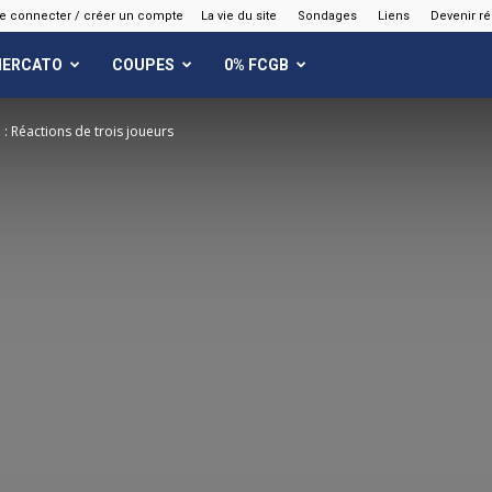
e connecter / créer un compte
La vie du site
Sondages
Liens
Devenir r
ERCATO
COUPES
0% FCGB
: Réactions de trois joueurs