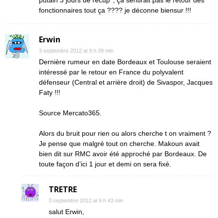
putain 3 jours de récup’ , ça sentirait pas le retour des
fonctionnaires tout ça ???? je déconne biensur !!!
Erwin
3 septembre 2012 at 9 h 39 min
Dernière rumeur en date Bordeaux et Toulouse seraient
intéressé par le retour en France du polyvalent
défenseur (Central et arrière droit) de Sivaspor, Jacques
Faty !!!
Source Mercato365.
Alors du bruit pour rien ou alors cherche t on vraiment ?
Je pense que malgré tout on cherche. Makoun avait
bien dit sur RMC avoir été approché par Bordeaux. De
toute façon d’ici 1 jour et demi on sera fixé.
TRETRE
3 septembre 2012 at 9 h 43 min
salut Erwin,