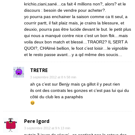
krichio,ciani,sané…ca fait 4 millions non?, alors? et le
discours : besoin de vendre pour acheter?.
yo pourra pas enchainer la saison comme ca tt seul, a
courrir partt, il fait plaiz mais, je crains la blessure, et
deuxio, pourra pas être lucide devant le but. le petit plus
qui nous a manqué contre nice c’est un bon fbk…mais
voila deux bon match et blessé…TRAOR2? IL SERT A
QUOI?, CHAlmé bellion, le foot c’est loisir…le vignoble
et le resto passe avant…y a qd même des soucis…
TRETRE
3 septembre 2012 at 8 h 58 min
ah ça c’est sur Benjy mais ça gillot il y peut rien
ils ont des contrats les gonzes et c’est pas lui qui du
côté du club les a paraphés
Pere Igord
3 septembre 2012 at 9 h 13 min