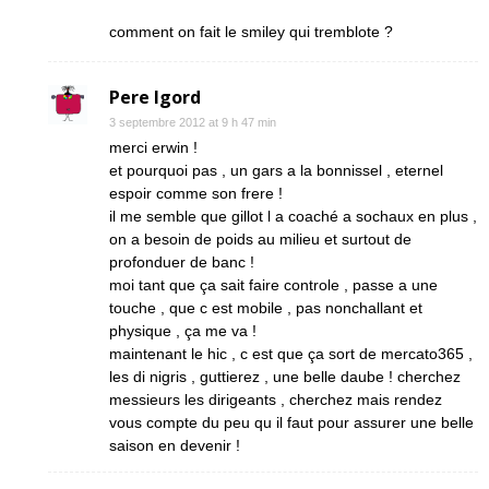
comment on fait le smiley qui tremblote ?
Pere Igord
3 septembre 2012 at 9 h 47 min
merci erwin !
et pourquoi pas , un gars a la bonnissel , eternel
espoir comme son frere !
il me semble que gillot l a coaché a sochaux en plus ,
on a besoin de poids au milieu et surtout de
profonduer de banc !
moi tant que ça sait faire controle , passe a une
touche , que c est mobile , pas nonchallant et
physique , ça me va !
maintenant le hic , c est que ça sort de mercato365 ,
les di nigris , guttierez , une belle daube ! cherchez
messieurs les dirigeants , cherchez mais rendez
vous compte du peu qu il faut pour assurer une belle
saison en devenir !