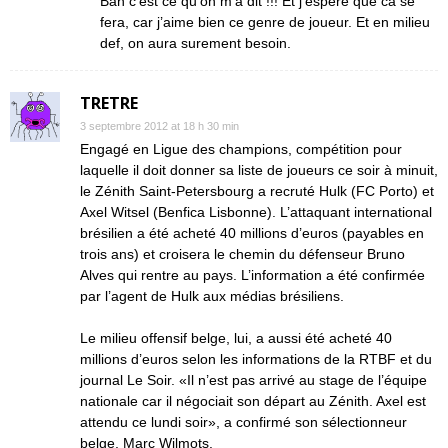
Bah c’est ce qu’on m’a dit !!! Et j’espère que ca se
fera, car j’aime bien ce genre de joueur. Et en milieu
def, on aura surement besoin.
TRETRE
3 septembre 2012 at 18 h 30 min
Engagé en Ligue des champions, compétition pour
laquelle il doit donner sa liste de joueurs ce soir à minuit,
le Zénith Saint-Petersbourg a recruté Hulk (FC Porto) et
Axel Witsel (Benfica Lisbonne). L’attaquant international
brésilien a été acheté 40 millions d’euros (payables en
trois ans) et croisera le chemin du défenseur Bruno
Alves qui rentre au pays. L’information a été confirmée
par l’agent de Hulk aux médias brésiliens.
Le milieu offensif belge, lui, a aussi été acheté 40
millions d’euros selon les informations de la RTBF et du
journal Le Soir. «Il n’est pas arrivé au stage de l’équipe
nationale car il négociait son départ au Zénith. Axel est
attendu ce lundi soir», a confirmé son sélectionneur
belge, Marc Wilmots.