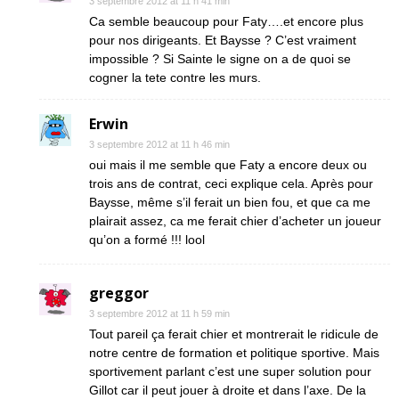
3 septembre 2012 at 11 h 41 min
Ca semble beaucoup pour Faty….et encore plus
pour nos dirigeants. Et Baysse ? C’est vraiment
impossible ? Si Sainte le signe on a de quoi se
cogner la tete contre les murs.
Erwin
3 septembre 2012 at 11 h 46 min
oui mais il me semble que Faty a encore deux ou
trois ans de contrat, ceci explique cela. Après pour
Baysse, même s’il ferait un bien fou, et que ca me
plairait assez, ca me ferait chier d’acheter un joueur
qu’on a formé !!! lool
greggor
3 septembre 2012 at 11 h 59 min
Tout pareil ça ferait chier et montrerait le ridicule de
notre centre de formation et politique sportive. Mais
sportivement parlant c’est une super solution pour
Gillot car il peut jouer à droite et dans l’axe. De la