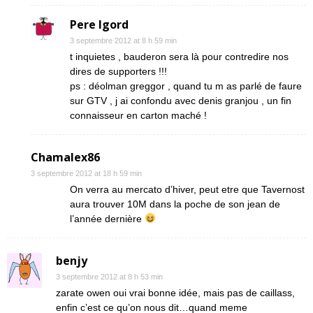
Pere Igord
3 septembre 2012 at 8 h 59 min
t inquietes , bauderon sera là pour contredire nos
dires de supporters !!!
ps : déolman greggor , quand tu m as parlé de faure
sur GTV , j ai confondu avec denis granjou , un fin
connaisseur en carton maché !
Chamalex86
3 septembre 2012 at 18 h 59 min
On verra au mercato d’hiver, peut etre que Tavernost
aura trouver 10M dans la poche de son jean de
l’année dernière
benjy
3 septembre 2012 at 8 h 53 min
zarate owen oui vrai bonne idée, mais pas de caillass,
enfin c’est ce qu’on nous dit…quand meme