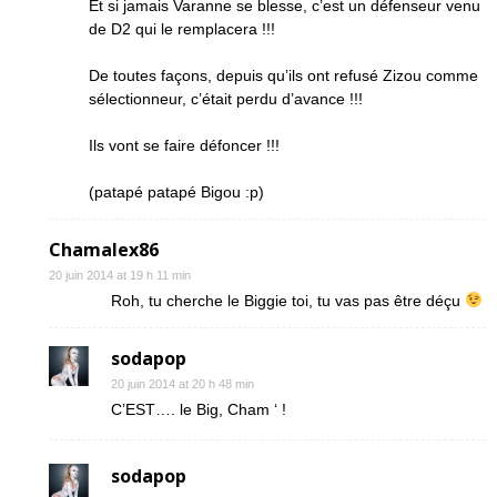
Et si jamais Varanne se blesse, c’est un défenseur venu
de D2 qui le remplacera !!!
De toutes façons, depuis qu’ils ont refusé Zizou comme
sélectionneur, c’était perdu d’avance !!!
Ils vont se faire défoncer !!!
(patapé patapé Bigou :p)
Chamalex86
20 juin 2014 at 19 h 11 min
Roh, tu cherche le Biggie toi, tu vas pas être déçu
sodapop
20 juin 2014 at 20 h 48 min
C’EST…. le Big, Cham ‘ !
sodapop