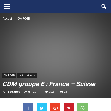
FCGB.net
Accueil
0% FCGB
0% FCGB
Le foot ailleurs
CDM groupe E : France – Suisse
Par
Sodapop
-
20 juin 2014
392
28