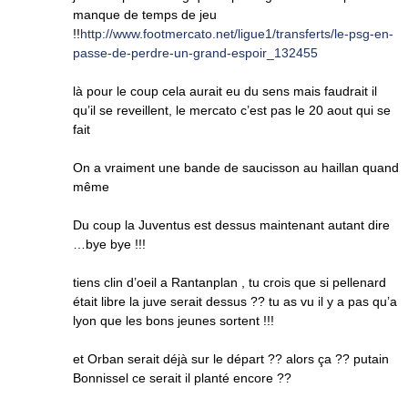
manque de temps de jeu
!!
http://www.footmercato.net/ligue1/transferts/le-psg-en-
passe-de-perdre-un-grand-espoir_132455
là pour le coup cela aurait eu du sens mais faudrait il
qu’il se reveillent, le mercato c’est pas le 20 aout qui se
fait
On a vraiment une bande de saucisson au haillan quand
même
Du coup la Juventus est dessus maintenant autant dire
…bye bye !!!
tiens clin d’oeil a Rantanplan , tu crois que si pellenard
était libre la juve serait dessus ?? tu as vu il y a pas qu’a
lyon que les bons jeunes sortent !!!
et Orban serait déjà sur le départ ?? alors ça ?? putain
Bonnissel ce serait il planté encore ??