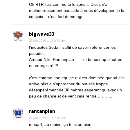
Ok RTP, fais comme tu le sens… Disqs n’a
malheureusement pas aidé à nous développer, je le
conçois… c’est fort dommage…
bigwave33
21 juin 2014 at 11 h 39 min
t’inquiètes Soda il suffit de savoir référencer les
pseudo :
Arnaud Niko Rantanplan…….et beaucoup d’autres
no enregistré !!!
c’est comme une equipe qui est dominée quand elle
arrive plus a s’approcher du but elle frappe
désespérément de 30 mêtres esperant qu’avec un
peu de chance et de vent cela rentre ………..
rantanplan
21 juin 2014 at 15 h 54 min
mouarf, au moins, ça te situe bien.