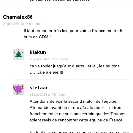
Chamalex86
20 juin 2014 at 23 h 12 min
Il faut remonter très loin pour voir la France mettre 5
buts en CDM !
klakun
20 juin 2014 at 23 h 39 min
ca va rouler jusqu’aux quarts , et là , les teutons
…….aie aie aie !!!
stefaac
21 juin 2014 at 7 h 43 min
Attendons de voir le second match de l’équipe
Allemande avant de dire « aïe aïe aïe »….et très
franchement je ne suis pas certain que les Teutons
soient ravis de rencontrer cette équipe de France.
En tout cas ce groupe me donne beaucoup de plaisir