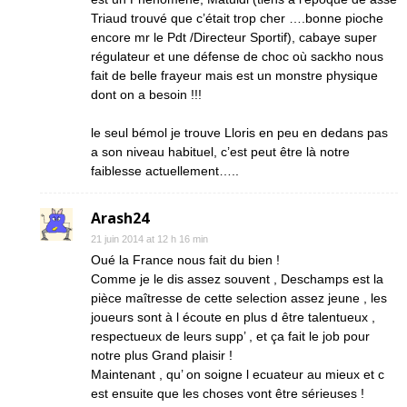
Triaud trouvé que c’était trop cher ….bonne pioche
encore mr le Pdt /Directeur Sportif), cabaye super
régulateur et une défense de choc où sackho nous
fait de belle frayeur mais est un monstre physique
dont on a besoin !!!
le seul bémol je trouve Lloris en peu en dedans pas
a son niveau habituel, c’est peut être là notre
faiblesse actuellement…..
Arash24
21 juin 2014 at 12 h 16 min
Oué la France nous fait du bien !
Comme je le dis assez souvent , Deschamps est la
pièce maîtresse de cette selection assez jeune , les
joueurs sont à l écoute en plus d être talentueux ,
respectueux de leurs supp’ , et ça fait le job pour
notre plus Grand plaisir !
Maintenant , qu’ on soigne l ecuateur au mieux et c
est ensuite que les choses vont être sérieuses !