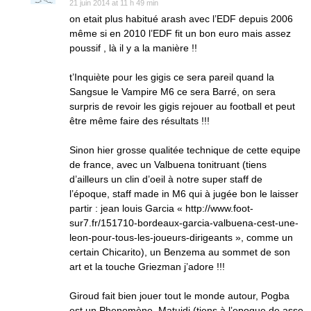
21 juin 2014 at 11 h 49 min
on etait plus habitué arash avec l’EDF depuis 2006
même si en 2010 l’EDF fit un bon euro mais assez
poussif , là il y a la manière !!
t’Inquiète pour les gigis ce sera pareil quand la
Sangsue le Vampire M6 ce sera Barré, on sera
surpris de revoir les gigis rejouer au football et peut
être même faire des résultats !!!
Sinon hier grosse qualitée technique de cette equipe
de france, avec un Valbuena tonitruant (tiens
d’ailleurs un clin d’oeil à notre super staff de
l’époque, staff made in M6 qui à jugée bon le laisser
partir : jean louis Garcia « http://www.foot-
sur7.fr/151710-bordeaux-garcia-valbuena-cest-une-
leon-pour-tous-les-joueurs-dirigeants », comme un
certain Chicarito), un Benzema au sommet de son
art et la touche Griezman j’adore !!!
Giroud fait bien jouer tout le monde autour, Pogba
est un Phenomène, Matuidi (tiens à l’epoque de asse