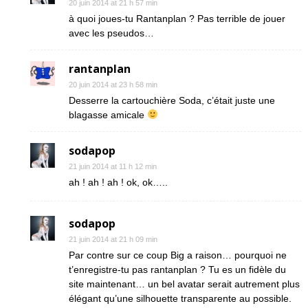
20 juin 2014 at 21 h 57 min
à quoi joues-tu Rantanplan ? Pas terrible de jouer
avec les pseudos…
rantanplan
20 juin 2014 at 23 h 58 min
Desserre la cartouchière Soda, c’était juste une
blagasse amicale
sodapop
21 juin 2014 at 11 h 12 min
ah ! ah ! ah ! ok, ok…..
sodapop
21 juin 2014 at 21 h 09 min
Par contre sur ce coup Big a raison… pourquoi ne
t’enregistre-tu pas rantanplan ? Tu es un fidèle du
site maintenant… un bel avatar serait autrement plus
élégant qu’une silhouette transparente au possible.