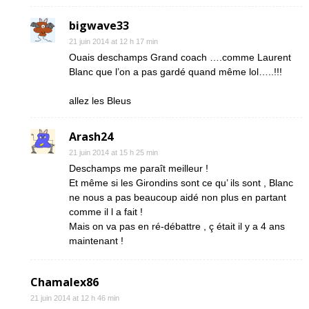
bigwave33
21 juin 2014 at 12 h 17 min
Ouais deschamps Grand coach ….comme Laurent
Blanc que l’on a pas gardé quand même lol…..!!!
allez les Bleus
Arash24
21 juin 2014 at 15 h 25 min
Deschamps me paraît meilleur !
Et même si les Girondins sont ce qu’ ils sont , Blanc
ne nous a pas beaucoup aidé non plus en partant
comme il l a fait !
Mais on va pas en ré-débattre , ç était il y a 4 ans
maintenant !
Chamalex86
21 juin 2014 at 12 h 46 min