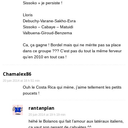
Sissoko » je persiste !
Lloris
Debuchy-Varane-Sakho-Evra
Sissoko – Cabaye – Matuidi
Valbuena-Giroud-Benzema
Ca, ça gagne ! Bordel mais qui ne mérite pas sa place
dans ce groupe ??? C’est pas du tout la même ferveur
qu’en 2010 en tout cas !
Chamalex86
20 juin 2014 at 18 h 51 min
Ouh le Costa Rica qui mène, j’aime tellement les petits
poucets !
rantanplan
20 juin 2014 at 19 h 19 min
héhé le Bolanos qui fait l’amour aux latéraux italiens,
ça vaut son pesant de cahuètes ^^