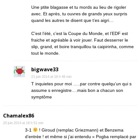
Une ptite blagasse et tu mords au lieu de rigoler
avec. Et après, tu ouvres de grands yeux surpris
quand les autres te disent que t’es aigri…
C’est l’été, c’est la Coupe du Monde, et l’EDF est
fraiche et agréable à voir jouer. Faut desserrer le
slip, grand, et boire tranquillou ta caipirinha, comme
tout le monde.
bigwave33
21 juin 2014 at 18 h 48 min
T inquietes pour moi …..par contre quelqu’un qui s
assume s enregistre….mais bon a chacun son
symptôme
Chamalex86
20 juin 2014 at 18 h 51 min
3-1
! Giroud (remplac Griezmann) et Benzema
d’entrée ! et même si j’ai entendu « Pogba remplacé par