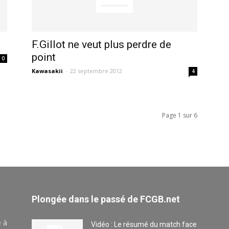
F.Gillot ne veut plus perdre de
point
0
Kawasakii
-
22 septembre 2012
4
Page 1 sur 6
Plongée dans le passé de FCGB.net
e à
Vidéo : Le résumé du match face