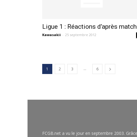
Ligue 1 : Réactions d’après match
Kawasakii
-
25 septembre 2012
...
1
2
3
6
FCGB.net a vu le jour en septembre 2003. Grâc