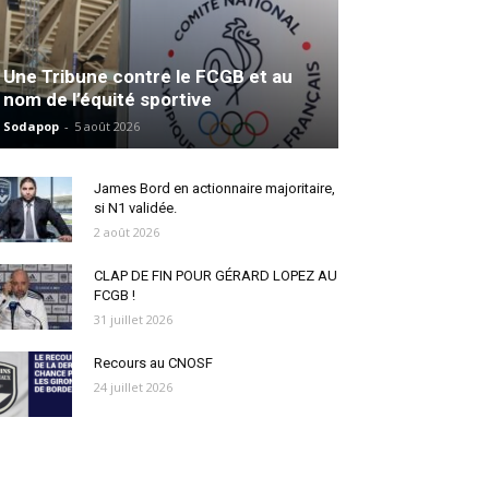
Une Tribune contre le FCGB et au
nom de l’équité sportive
Sodapop
-
5 août 2026
James Bord en actionnaire majoritaire,
si N1 validée.
2 août 2026
CLAP DE FIN POUR GÉRARD LOPEZ AU
FCGB !
31 juillet 2026
Recours au CNOSF
24 juillet 2026