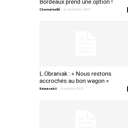
Bordeaux prend une option !
Chamalex86
-
8 novembre 2012
L.Obraniak : « Nous restons
accrochés au bon wagon »
Kawasakii
-
4 octobre 2012