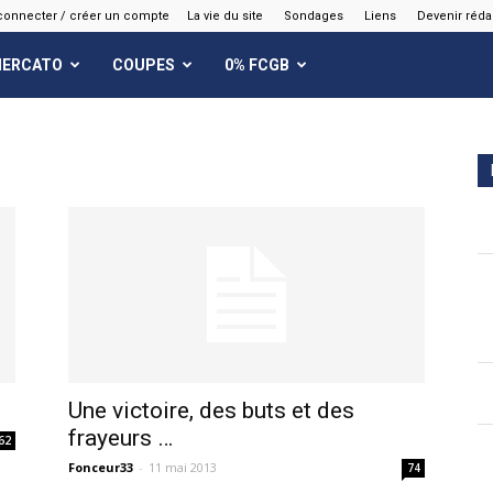
connecter / créer un compte
La vie du site
Sondages
Liens
Devenir réda
ERCATO
COUPES
0% FCGB
Une victoire, des buts et des
frayeurs …
62
Fonceur33
-
11 mai 2013
74