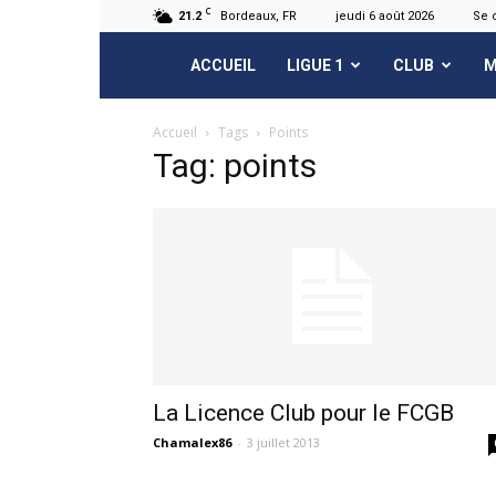
C
21.2
Bordeaux, FR
jeudi 6 août 2026
Se 
FCGB.net
ACCUEIL
LIGUE 1
CLUB
M
Accueil
Tags
Points
Tag: points
La Licence Club pour le FCGB
Chamalex86
-
3 juillet 2013