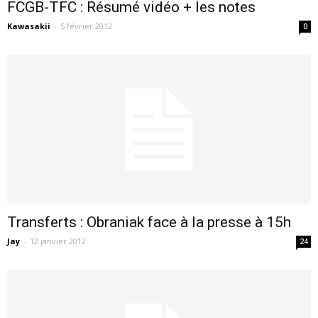
FCGB-TFC : Résumé vidéo + les notes
Kawasakii
-
5 février 2012
0
Transferts : Obraniak face à la presse à 15h
Jay
-
12 janvier 2012
24