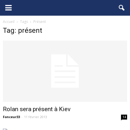
FCGB.net
Accueil
Tags
Présent
Tag: présent
Rolan sera présent à Kiev
Fonceur33
-
11 février 2013
14