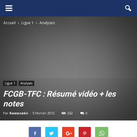
FCGB.net
Accueil
Ligue 1
Analyses
Ligue 1
Analyses
FCGB-TFC : Résumé vidéo + les
notes
Par
Kawasakii
-
5 février 2012
262
0