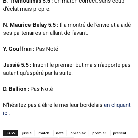
B. Trémoulinas 5.5 :
Un match correct, sans coup
d’éclat mais propre.
N. Maurice-Belay 5.5 :
Il a montré de l’envie et a aidé
ses partenaires en allant de l’avant.
Y. Gouffran :
Pas Noté
Jussiê 5.5 :
Inscrit le premier but mais n’apporte pas
autant qu’espéré par la suite.
D. Bellion :
Pas Noté
N’hésitez pas à élire le meilleur bordelais
en cliquant
ici.
TAGS
jussiê
match
noté
obraniak
premier
présent