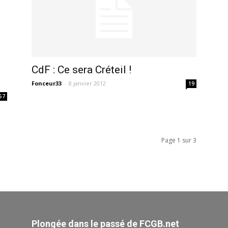
CdF : Ce sera Créteil !
Fonceur33
-
8 janvier 2012
19
57
Page 1 sur 3
Plongée dans le passé de FCGB.net