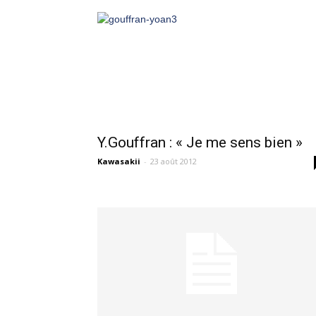
Y.Gouffran : « Je me sens bien »
Kawasakii
-
23 août 2012