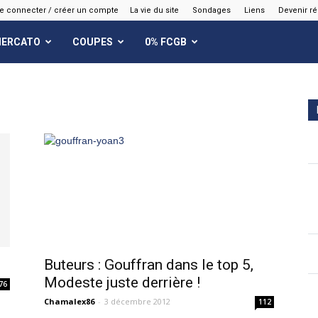
e connecter / créer un compte
La vie du site
Sondages
Liens
Devenir r
ERCATO
COUPES
0% FCGB
Buteurs : Gouffran dans le top 5,
Modeste juste derrière !
76
Chamalex86
-
3 décembre 2012
112