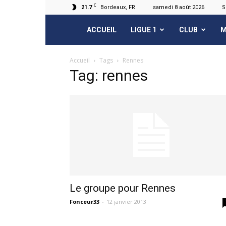
C
21.7
Bordeaux, FR
samedi 8 août 2026
S
FCGB.net
ACCUEIL
LIGUE 1
CLUB
M
Accueil
Tags
Rennes
Tag: rennes
Le groupe pour Rennes
Fonceur33
-
12 janvier 2013