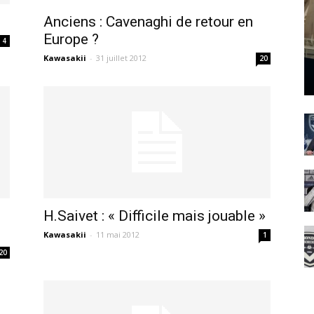
Anciens : Cavenaghi de retour en
Europe ?
4
Kawasakii
-
31 juillet 2012
20
H.Saivet : « Difficile mais jouable »
Kawasakii
-
11 mai 2012
1
20