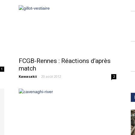
FCGB-Rennes : Réactions d’après
match
1
Kawasakii
-
20 août 2012
2