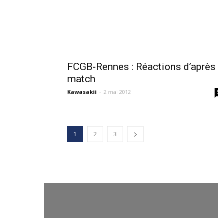
FCGB-Rennes : Réactions d’après
match
Kawasakii
-
2 mai 2012
1
2
3