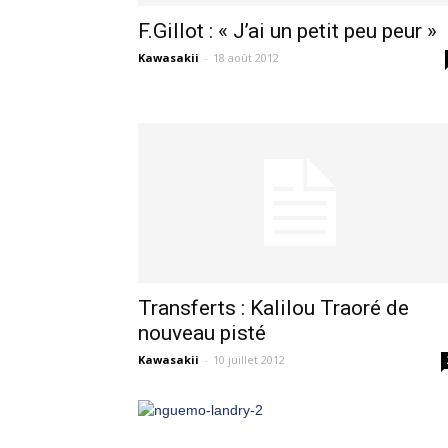
F.Gillot : « J’ai un petit peu peur »
Kawasakii
-
18 août 2012
Transferts : Kalilou Traoré de
nouveau pisté
Kawasakii
-
10 juillet 2012