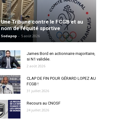
Une Tribune contre le FCGB et au
nom de l’équité sportive
Sodapop
-
5 août 2026
James Bord en actionnaire majoritaire,
si N1 validée.
2 août 2026
CLAP DE FIN POUR GÉRARD LOPEZ AU
FCGB !
31 juillet 2026
Recours au CNOSF
24 juillet 2026