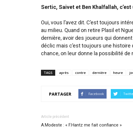
Sertic, Saivet et Ben Khalfallah, c’es
Oui, vous l’avez dit. C’est toujours int
au milieu. Quand on retire Plasil et Ng
dernière, avoir des joueurs qui donnent 
déclic mais c’est toujours une histoire d
chance, on leur donne la possibilité de 
TAGS
après
contre
dernière
heure
jo
PARTAGER
Facebook
Twitt
Article précédent
A.Modeste : « F.Hantz me fait confiance »