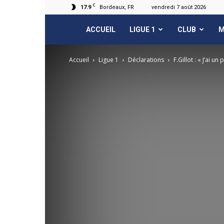
C
17.9
Bordeaux, FR
vendredi 7 août 2026
FCGB.net
ACCUEIL
LIGUE 1
CLUB
M
Accueil
Ligue 1
Déclarations
F.Gillot : « J’ai un