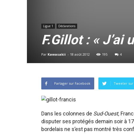
Ligue 1
Déclarations
F.Gillot : « J’ai
Par
Kawasakii
-
18 août 2012
195
4
Partager sur Facebook
Tweeter sur 
Dans les colonnes de
Sud-Ouest,
Franci
disputer ses protégés demain soir à 17
bordelais ne s’est pas montré très conf