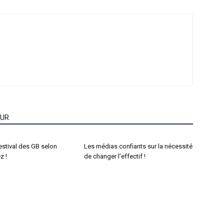
EUR
estival des GB selon
Les médias confiants sur la nécessité
z !
de changer l’effectif !