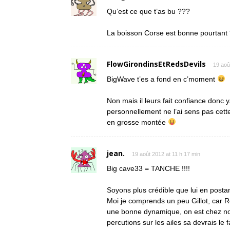
Qu’est ce que t’as bu ???
La boisson Corse est bonne pourtant
FlowGirondinsEtRedsDevils
19 aoû
BigWave t’es a fond en c’moment
Non mais il leurs fait confiance donc
personnellement ne l’ai sens pas cette 
en grosse montée
jean.
19 août 2012 at 11 h 17 min
Big cave33 = TANCHE !!!!
Soyons plus crédible que lui en postan
Moi je comprends un peu Gillot, car R
une bonne dynamique, on est chez nous
percutions sur les ailes sa devrais le f