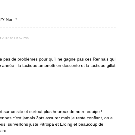
 ?? Nan ?
t 2012 at 1 h 57 min
 ya pas de problèmes pour qu’il ne gagne pas ces Rennais qui
année , la tactique antonetti en descente et la tactique gillot
t sur ce site et surtout plus heureux de notre équipe !
ennes c’est jamais 3pts assurer mais je reste confiant, on a
, surveillons juste Pitroipa et Erding et beaucoup de
aire.