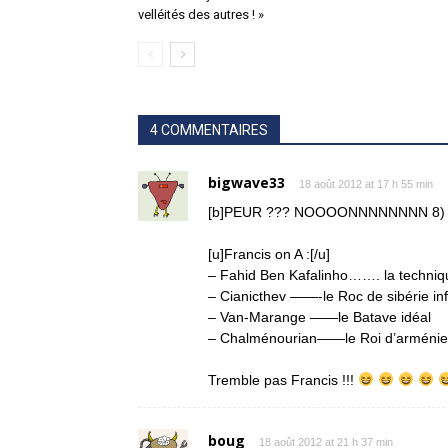
velléités des autres ! »
4 COMMENTAIRES
bigwave33
18 août 2012 at 17 h 55 min
[b]PEUR ??? NOOOONNNNNNNN 8) 8) 8
[u]Francis on A :[/u]
– Fahid Ben Kafalinho……. la technique
– Cianicthev ——-le Roc de sibérie in
– Van-Marange ——le Batave idéal
– Chalménourian——le Roi d’arménie 
Tremble pas Francis !!!
boug
18 août 2012 at 21 h 37 min