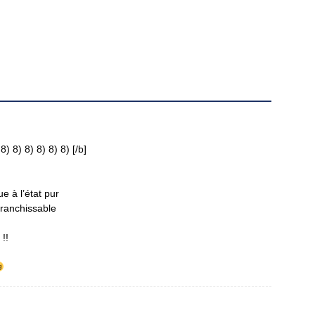
) 8) 8) 8) 8) [/b]
 à l’état pur
franchissable
!!