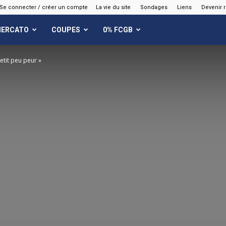
Se connecter / créer un compte
La vie du site
Sondages
Liens
Devenir 
ERCATO
COUPES
0% FCGB
 petit peu peur »