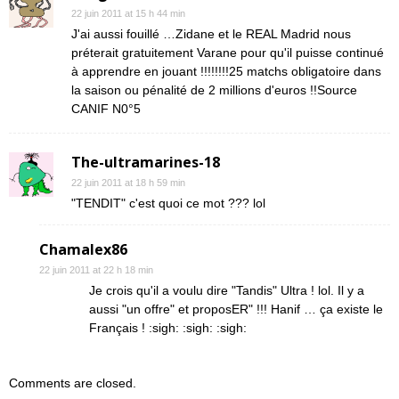
22 juin 2011 at 15 h 44 min
J'ai aussi fouillé …Zidane et le REAL Madrid nous
préterait gratuitement Varane pour qu'il puisse continué
à apprendre en jouant !!!!!!!!25 matchs obligatoire dans
la saison ou pénalité de 2 millions d'euros !!Source
CANIF N0°5
The-ultramarines-18
22 juin 2011 at 18 h 59 min
"TENDIT" c'est quoi ce mot ??? lol
Chamalex86
22 juin 2011 at 22 h 18 min
Je crois qu'il a voulu dire "Tandis" Ultra ! lol. Il y a
aussi "un offre" et proposER" !!! Hanif … ça existe le
Français ! :sigh: :sigh: :sigh:
Comments are closed.