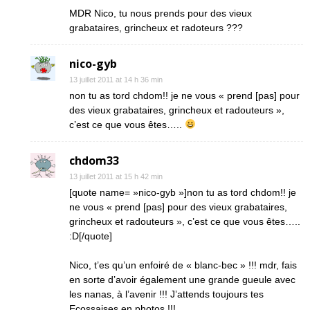
MDR Nico, tu nous prends pour des vieux
grabataires, grincheux et radoteurs ???
nico-gyb
13 juillet 2011 at 14 h 36 min
non tu as tord chdom!! je ne vous « prend [pas] pour
des vieux grabataires, grincheux et radouteurs »,
c’est ce que vous êtes…..
chdom33
13 juillet 2011 at 15 h 42 min
[quote name= »nico-gyb »]non tu as tord chdom!! je
ne vous « prend [pas] pour des vieux grabataires,
grincheux et radouteurs », c’est ce que vous êtes…..
:D[/quote]
Nico, t’es qu’un enfoiré de « blanc-bec » !!! mdr, fais
en sorte d’avoir également une grande gueule avec
les nanas, à l’avenir !!! J’attends toujours tes
Ecossaises en photos !!!