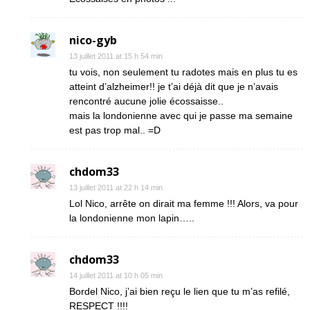
nico-gyb
13 juillet 2011 at 15 h 54 min
tu vois, non seulement tu radotes mais en plus tu es
atteint d’alzheimer!! je t’ai déjà dit que je n’avais
rencontré aucune jolie écossaisse..
mais la londonienne avec qui je passe ma semaine
est pas trop mal.. =D
chdom33
13 juillet 2011 at 22 h 14 min
Lol Nico, arrête on dirait ma femme !!! Alors, va pour
la londonienne mon lapin…..
chdom33
14 juillet 2011 at 10 h 05 min
Bordel Nico, j’ai bien reçu le lien que tu m’as refilé,
RESPECT !!!!