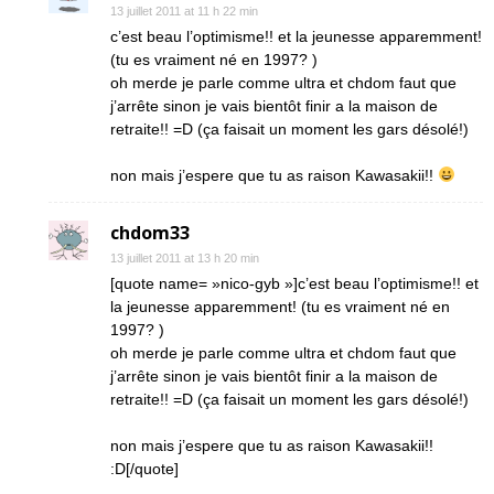
13 juillet 2011 at 11 h 22 min
c’est beau l’optimisme!! et la jeunesse apparemment!
(tu es vraiment né en 1997? )
oh merde je parle comme ultra et chdom faut que
j’arrête sinon je vais bientôt finir a la maison de
retraite!! =D (ça faisait un moment les gars désolé!)
non mais j’espere que tu as raison Kawasakii!!
chdom33
13 juillet 2011 at 13 h 20 min
[quote name= »nico-gyb »]c’est beau l’optimisme!! et
la jeunesse apparemment! (tu es vraiment né en
1997? )
oh merde je parle comme ultra et chdom faut que
j’arrête sinon je vais bientôt finir a la maison de
retraite!! =D (ça faisait un moment les gars désolé!)
non mais j’espere que tu as raison Kawasakii!!
:D[/quote]