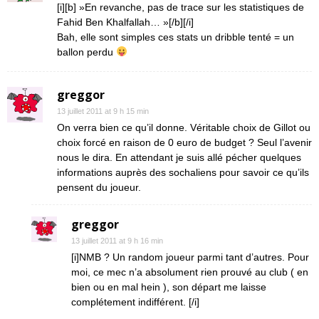
[i][b] »En revanche, pas de trace sur les statistiques de
Fahid Ben Khalfallah… »[/b][/i]
Bah, elle sont simples ces stats un dribble tenté = un
ballon perdu
greggor
13 juillet 2011 at 9 h 15 min
On verra bien ce qu’il donne. Véritable choix de Gillot ou
choix forcé en raison de 0 euro de budget ? Seul l’avenir
nous le dira. En attendant je suis allé pécher quelques
informations auprès des sochaliens pour savoir ce qu’ils
pensent du joueur.
greggor
13 juillet 2011 at 9 h 16 min
[i]NMB ? Un random joueur parmi tant d’autres. Pour
moi, ce mec n’a absolument rien prouvé au club ( en
bien ou en mal hein ), son départ me laisse
complétement indifférent. [/i]