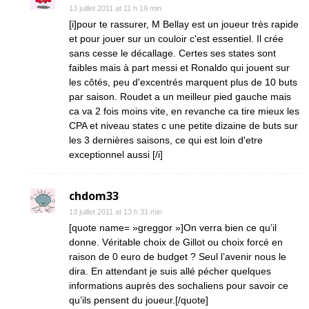
13 juillet 2011 at 11 h 19 min
[i]pour te rassurer, M Bellay est un joueur très rapide
et pour jouer sur un couloir c'est essentiel. Il crée
sans cesse le décallage. Certes ses states sont
faibles mais à part messi et Ronaldo qui jouent sur
les côtés, peu d'excentrés marquent plus de 10 buts
par saison. Roudet a un meilleur pied gauche mais
ca va 2 fois moins vite, en revanche ca tire mieux les
CPA et niveau states c une petite dizaine de buts sur
les 3 dernières saisons, ce qui est loin d'etre
exceptionnel aussi [/i]
chdom33
13 juillet 2011 at 13 h 31 min
[quote name= »greggor »]On verra bien ce qu’il
donne. Véritable choix de Gillot ou choix forcé en
raison de 0 euro de budget ? Seul l’avenir nous le
dira. En attendant je suis allé pécher quelques
informations auprès des sochaliens pour savoir ce
qu’ils pensent du joueur.[/quote]