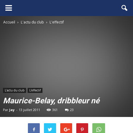
FCGB.net
Accueil
L'actu du club
L'effectif
L'actu du club
L'effectif
Maurice-Belay, dribbleur né
Par
Jay
-
13 juillet 2011
361
23