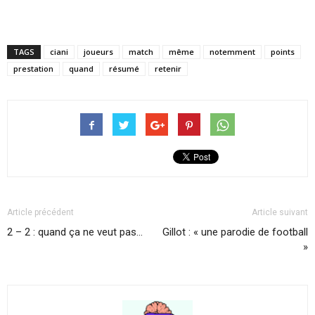
TAGS
ciani
joueurs
match
même
notemment
points
prestation
quand
résumé
retenir
Article précédent
Article suivant
2 – 2 : quand ça ne veut pas…
Gillot : « une parodie de football
»