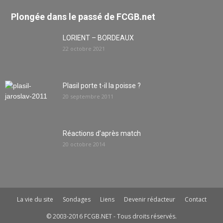
Plongée dans le passé de FCGB.net
LORIENT – BORDEAUX
22 octobre 2021
Plasil porte t-il la poisse ?
20 septembre 2011
Réactions d’après match
20 octobre 2014
La vie du site
Sondages
Liens
Devenir rédacteur
Contact
© 2003-2016 FCGB.NET - Tous droits réservés.