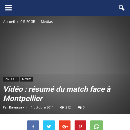
FCGB.net
Accueil
0% FCGB
Médias
0% FCGB
Médias
Vidéo : résumé du match face à
Montpellier
Par
Kawasakii
-
1 octobre 2011
212
0