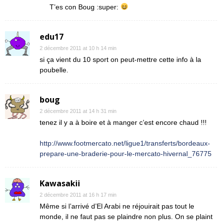
T’es con Boug :super:
edu17
2 décembre 2011 at 10 h 14 min
si ça vient du 10 sport on peut-mettre cette info à la
poubelle.
boug
2 décembre 2011 at 14 h 31 min
tenez il y a à boire et à manger c’est encore chaud !!!
http://www.footmercato.net/ligue1/transferts/bordeaux-
prepare-une-braderie-pour-le-mercato-hivernal_76775
Kawasakii
2 décembre 2011 at 16 h 17 min
Même si l’arrivé d’El Arabi ne réjouirait pas tout le
monde, il ne faut pas se plaindre non plus. On se plaint