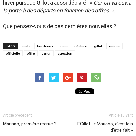
hiver puisque Gillot a aussi déclaré : «
Oui, on va ouvrir
la porte à des départs en fonction des offres. ».
Que pensez-vous de ces dernières nouvelles ?
TAGS
arabi
bordeaux
ciani
déclaré
gillot
même
officielle
offre
partir
question
Article précédent
Article suivant
Mariano, première recrue ?
F.Gillot : « Mariano, c’est loin
d’être fait »