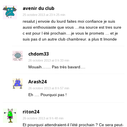
avenir du club
25 octobre 2013 at 23 h 25 min
resalut j envoie du lourd faites moi confiance je suis
aussi enthousiaste que vous …ma source est tres sure
c est pour l été prochain….je vous le promets … et je
suis pas d un autre club chambreur. a plus tt lmonde
chdom33
26 octobre 2013 at 0 h 33 min
Mouaih……. Pas très bavard….
Arash24
26 octobre 2013 at 8 h 57 min
Eh …. Pourquoi pas !
riton24
26 octobre 2013 at 9 h 48 min
Et pourquoi attendraient-il l’été prochain ? Ce sera peut-