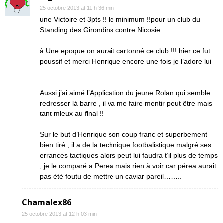
25 octobre 2013 at 11 h 36 min
une Victoire et 3pts !! le minimum !!pour un club du
Standing des Girondins contre Nicosie…..
à Une epoque on aurait cartonné ce club !!! hier ce fut
poussif et merci Henrique encore une fois je l’adore lui
…..
Aussi j’ai aimé l’Application du jeune Rolan qui semble
redresser là barre , il va me faire mentir peut être mais
tant mieux au final !!
Sur le but d’Henrique son coup franc et superbement
bien tiré , il a de la technique footbalistique malgré ses
errances tactiques alors peut lui faudra t’il plus de temps
, je le comparé a Perea mais rien à voir car pérea aurait
pas été foutu de mettre un caviar pareil……..
Chamalex86
25 octobre 2013 at 12 h 03 min