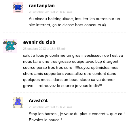
rantanplan
28 octobre 2013 at 23 h 46 min
Au niveau baltringuitude, insulter les autres sur un
site internet, ça te classe hors concours =)
avenir du club
25 octobre 2013 at 18 h 53 min
salut a tous je confirme un gros investisseur de l est va
nous faire une tres grosse equipe avec bcp d argent.
source perso tres tres sure !!!!!soyez optimistes mes
chers amis supporters vous allez etre content dans
quelques mois…dans un beau stade ca va donner
grave… retrouvez le sourire je vous le dis!!!
Arash24
25 octobre 2013 at 19 h 28 min
Stop les barres , je veux du plus « concret » que ca !
Envoies la sauce !