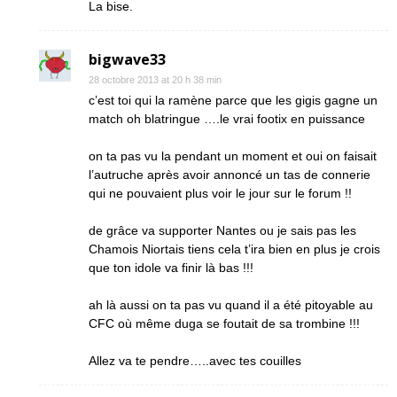
La bise.
bigwave33
28 octobre 2013 at 20 h 38 min
c’est toi qui la ramène parce que les gigis gagne un
match oh blatringue ….le vrai footix en puissance
on ta pas vu la pendant un moment et oui on faisait
l’autruche après avoir annoncé un tas de connerie
qui ne pouvaient plus voir le jour sur le forum !!
de grâce va supporter Nantes ou je sais pas les
Chamois Niortais tiens cela t’ira bien en plus je crois
que ton idole va finir là bas !!!
ah là aussi on ta pas vu quand il a été pitoyable au
CFC où même duga se foutait de sa trombine !!!
Allez va te pendre…..avec tes couilles