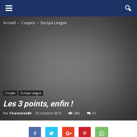
FCGB.net
Accueil
Coupes
Europa League
Coupes
Europa League
Les 3 points, enfin !
Par
Chamalex86
-
25 octobre 2013
286
61