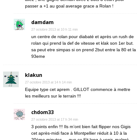
passer a +1 au goal average grace a Rolan !
damdam
27 octobre 2013 at 10 h 11 min
un centre de rolan pour diabaté et après un rush de
rolan qui prend la def de vitesse et klak son 1er but.
sa peut etre simpas si on prend 2but entre la 80 et la
93eme
klakun
27 octobre 2013 at 14 h 14 min
Equipe type cet aprem . GILLOT commence à mettre
les meilleurs sur le terrain !!!
chdom33
27 octobre 2013 at 17 h 34 min
3 points enfin !!! Ils m’ont bien fait flipper nos Gigis
cet après-midi face à Montpellier réduit à 10 à la
20ème minutes…. que ce fût long à venir, malgré