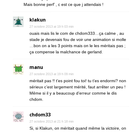
Mais bonne perf’ , c est ce que j attendais !
klakun
27 octobre 2013 at 19 h 03 min
ouais mais lis le com de chdom333…ça calme , au
stade je devenais fou de voir une animation si molle
…bon on a les 3 points mais on le les méritais pas ;
ça compense la malchance de gerland.
manu
27 octobre 2013 at 19 h 09 min
méritait pas !! t’es point fou toi! tu t’es endormi? non
sérieux c’est largement mérité, faut arrêter un peu !
Même si il y a beaucoup d’erreur comme le dis
chdom.
chdom33
27 octobre 2013 at 21 h 18 min
Si, si Klakun, on méritait quand même la victoire, on