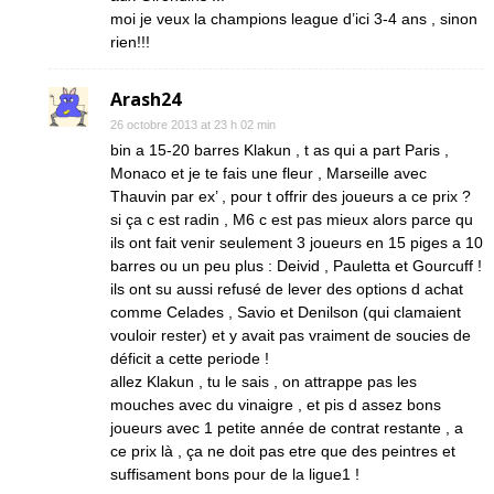
moi je veux la champions league d’ici 3-4 ans , sinon
rien!!!
Arash24
26 octobre 2013 at 23 h 02 min
bin a 15-20 barres Klakun , t as qui a part Paris ,
Monaco et je te fais une fleur , Marseille avec
Thauvin par ex’ , pour t offrir des joueurs a ce prix ?
si ça c est radin , M6 c est pas mieux alors parce qu
ils ont fait venir seulement 3 joueurs en 15 piges a 10
barres ou un peu plus : Deivid , Pauletta et Gourcuff !
ils ont su aussi refusé de lever des options d achat
comme Celades , Savio et Denilson (qui clamaient
vouloir rester) et y avait pas vraiment de soucies de
déficit a cette periode !
allez Klakun , tu le sais , on attrappe pas les
mouches avec du vinaigre , et pis d assez bons
joueurs avec 1 petite année de contrat restante , a
ce prix là , ça ne doit pas etre que des peintres et
suffisament bons pour de la ligue1 !