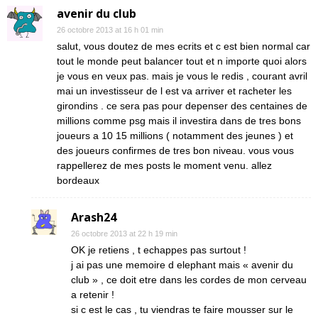
avenir du club
26 octobre 2013 at 16 h 01 min
salut, vous doutez de mes ecrits et c est bien normal car
tout le monde peut balancer tout et n importe quoi alors
je vous en veux pas. mais je vous le redis , courant avril
mai un investisseur de l est va arriver et racheter les
girondins . ce sera pas pour depenser des centaines de
millions comme psg mais il investira dans de tres bons
joueurs a 10 15 millions ( notamment des jeunes ) et
des joueurs confirmes de tres bon niveau. vous vous
rappellerez de mes posts le moment venu. allez
bordeaux
Arash24
26 octobre 2013 at 22 h 19 min
OK je retiens , t echappes pas surtout !
j ai pas une memoire d elephant mais « avenir du
club » , ce doit etre dans les cordes de mon cerveau
a retenir !
si c est le cas , tu viendras te faire mousser sur le