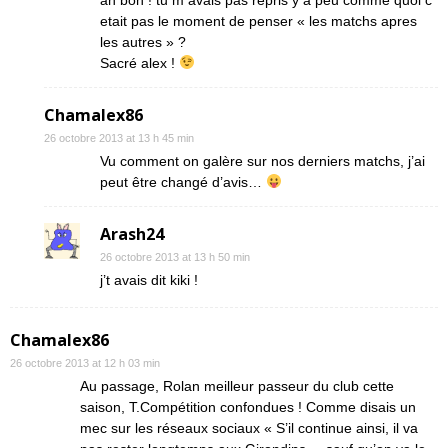
ah bon ! tu m avais pas repris y a peu comme quoi c
etait pas le moment de penser « les matchs apres
les autres » ?
Sacré alex !
Chamalex86
26 octobre 2013 at 13 h 45 min
Vu comment on galère sur nos derniers matchs, j’ai
peut être changé d’avis…
Arash24
26 octobre 2013 at 13 h 50 min
j’t avais dit kiki !
Chamalex86
26 octobre 2013 at 12 h 03 min
Au passage, Rolan meilleur passeur du club cette
saison, T.Compétition confondues ! Comme disais un
mec sur les réseaux sociaux « S’il continue ainsi, il va