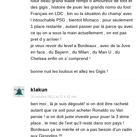
futur beau grand stade rempli d amoureux de foot et
des gigis , histoire de jouer les grands noms du foot
Français en LDC , bin vu la situation du champ’ avec
l intouchable PSG , bientot Monaco , pour seulement
1 place restante , autant passer par là parce qu avec
ce qu on a sous la main actuellement , on est pas
pret d y arriver !
je veux revoir du level a Bordeaux , avec de la Juve
en face , du Bayern , du Milan , du Man U , du
Chelsea enfin on s’ comprend !
bonne nuit les loulous et allez les Gigis !
klakun
26 octobre 2013 at 22 h 41 min
ben moi , là je suis dégouté! si on doit être racheté
autant que ce soit pour acheter Ronaldo ou Van
persie ! si on doit juste investir pour jouer la 3 iéme
place , le mec de l’est qu’il reste dans son pays !
Bordeaux ça se mérite et on a pas besoin d’un radin
aux Girondins !!!