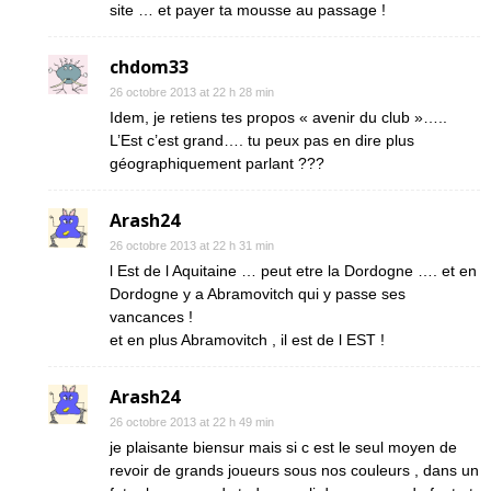
site … et payer ta mousse au passage !
chdom33
26 octobre 2013 at 22 h 28 min
Idem, je retiens tes propos « avenir du club »…..
L’Est c’est grand…. tu peux pas en dire plus
géographiquement parlant ???
Arash24
26 octobre 2013 at 22 h 31 min
l Est de l Aquitaine … peut etre la Dordogne …. et en
Dordogne y a Abramovitch qui y passe ses
vancances !
et en plus Abramovitch , il est de l EST !
Arash24
26 octobre 2013 at 22 h 49 min
je plaisante biensur mais si c est le seul moyen de
revoir de grands joueurs sous nos couleurs , dans un