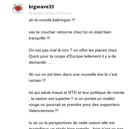
bigwave33
28 octobre 2013 at 15 h 01 min
ah te revoilà baltringue !!!
vas te coucher retourne chez toi on était bien
tranquille !!!
On est pas mal là non ? on offre les places chez
Quick pour la coupe d’Europe tellement il y a de
demande …..
Ah oui on est bien dans une nouvelle ère là c’est
certain !!!
toi qui adule triaud et NTD et leur politique de merde
, la saison est superbe !! si on portait un maillot
rouge on pourrait se prendre pour des supporters
Valenciennois !!!
tu as vu la perspectives de cette saison elle est
magnifique un stade bien remplis , hein n’est ce pas