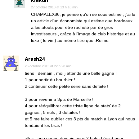
klakun
27 octobre 2013 at 13 h 16 min
CHAMALEX86, je pense qu’on se sous estime ; j’ai lu
un article d’un économiste qui estime que bordeaux
a les atouts pour être racheté par de gros
investisseurs , grâce à l’image de club historiqe et au
luxe ( le vin ) au même titre que..Reims.
Arash24
26 octobre 2013 at 22 h 28 min
tiens , demain , moi j attends une belle gagne !
1 pour sortir du bourbier !
2 continuer cette petite série sans défaite !
3 pour revenir a 3pts de Marseille !
4 pour rééquilibrer cette triste ligne de stats’ de 2
gagnes , 5 nuls , 3 défaites !
et 5 me faire oublier ces 3 pts du match a Lyon qui nous
tendaient les bras !
allez , une gagne demain avec 2 buts d écart pour