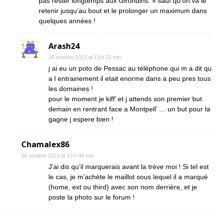
pas rester longtemps aux Girondins. » sauf qu’on va le
retenir jusqu’au bout et le prolonger un maximum dans
quelques années !
Arash24
26 octobre 2013 at 13 h 22 min
j ai eu un poto de Pessac au téléphone qui m a dit qu
a l entrainement il etait enorme dans a peu pres tous
les domaines !
pour le moment je kiff’ et j attends son premier but
demain en rentrant face a Montpell’ … un but pour la
gagne j espere bien !
Chamalex86
26 octobre 2013 at 13 h 46 min
J’ai dis qu’il marquerais avant la trève moi ! Si tel est
le cas, je m’achète le maillot sous lequel il a marqué
(home, ext ou third) avec son nom derrière, et je
poste la photo sur le forum !