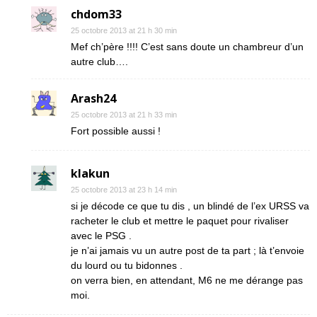
chdom33
25 octobre 2013 at 21 h 30 min
Mef ch’père !!!! C’est sans doute un chambreur d’un
autre club….
Arash24
25 octobre 2013 at 21 h 33 min
Fort possible aussi !
klakun
25 octobre 2013 at 23 h 14 min
si je décode ce que tu dis , un blindé de l’ex URSS va
racheter le club et mettre le paquet pour rivaliser
avec le PSG .
je n’ai jamais vu un autre post de ta part ; là t’envoie
du lourd ou tu bidonnes .
on verra bien, en attendant, M6 ne me dérange pas
moi.