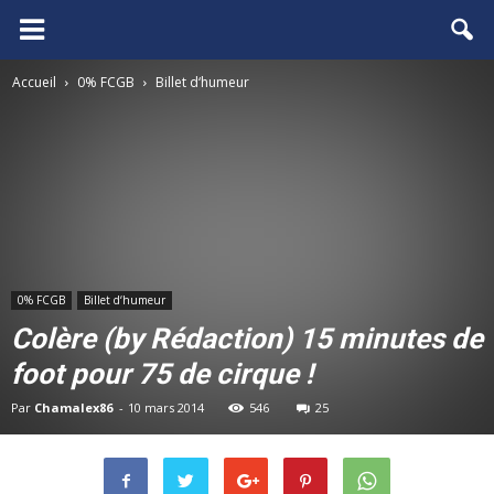
FCGB.net
Accueil
0% FCGB
Billet d‘humeur
0% FCGB
Billet d‘humeur
Colère (by Rédaction) 15 minutes de
foot pour 75 de cirque !
Par
Chamalex86
-
10 mars 2014
546
25