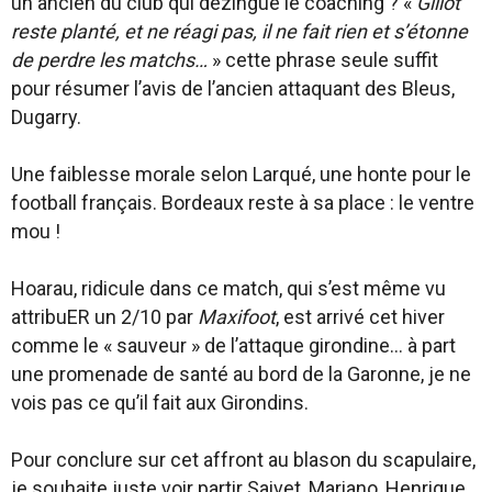
un ancien du club qui dézingue le coaching ? «
Gillot
reste planté, et ne réagi pas, il ne fait rien et s’étonne
de perdre les matchs…
» cette phrase seule suffit
pour résumer l’avis de l’ancien attaquant des Bleus,
Dugarry.
Une faiblesse morale selon Larqué, une honte pour le
football français. Bordeaux reste à sa place : le ventre
mou !
Hoarau, ridicule dans ce match, qui s’est même vu
attribuER un 2/10 par
Maxifoot
, est arrivé cet hiver
comme le « sauveur » de l’attaque girondine… à part
une promenade de santé au bord de la Garonne, je ne
vois pas ce qu’il fait aux Girondins.
Pour conclure sur cet affront au blason du scapulaire,
je souhaite juste voir partir Saivet, Mariano, Henrique,