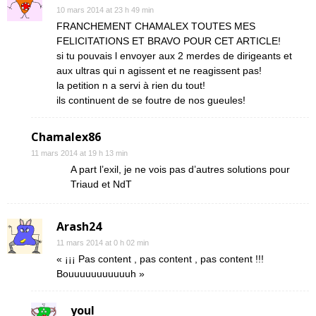
10 mars 2014 at 23 h 49 min
FRANCHEMENT CHAMALEX TOUTES MES
FELICITATIONS ET BRAVO POUR CET ARTICLE!
si tu pouvais l envoyer aux 2 merdes de dirigeants et
aux ultras qui n agissent et ne reagissent pas!
la petition n a servi à rien du tout!
ils continuent de se foutre de nos gueules!
Chamalex86
11 mars 2014 at 19 h 13 min
A part l’exil, je ne vois pas d’autres solutions pour
Triaud et NdT
Arash24
11 mars 2014 at 0 h 02 min
« ¡¡¡ Pas content , pas content , pas content !!!
Bouuuuuuuuuuuh »
youl