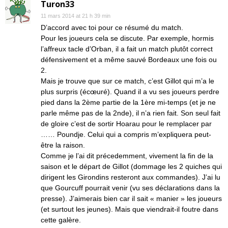
Turon33
11 mars 2014 at 21 h 39 min
D’accord avec toi pour ce résumé du match.
Pour les joueurs cela se discute. Par exemple, hormis
l’affreux tacle d’Orban, il a fait un match plutôt correct
défensivement et a même sauvé Bordeaux une fois ou
2.
Mais je trouve que sur ce match, c’est Gillot qui m’a le
plus surpris (écœuré). Quand il a vu ses joueurs perdre
pied dans la 2ème partie de la 1ère mi-temps (et je ne
parle même pas de la 2nde), il n’a rien fait. Son seul fait
de gloire c’est de sortir Hoarau pour le remplacer par
…… Poundje. Celui qui a compris m’expliquera peut-
être la raison.
Comme je l’ai dit précedemment, vivement la fin de la
saison et le départ de Gillot (dommage les 2 quiches qui
dirigent les Girondins resteront aux commandes). J’ai lu
que Gourcuff pourrait venir (vu ses déclarations dans la
presse). J’aimerais bien car il sait « manier » les joueurs
(et surtout les jeunes). Mais que viendrait-il foutre dans
cette galère.