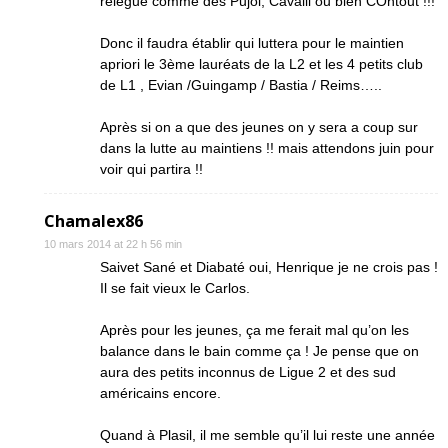
relégue comme des Pujol, Cavalli ou bien COntout !!!
Donc il faudra établir qui luttera pour le maintien
apriori le 3ème lauréats de la L2 et les 4 petits club
de L1 , Evian /Guingamp / Bastia / Reims…..
Après si on a que des jeunes on y sera a coup sur
dans la lutte au maintiens !! mais attendons juin pour
voir qui partira !!
Chamalex86
10 mars 2014 at 22 h 56 min
Saivet Sané et Diabaté oui, Henrique je ne crois pas !
Il se fait vieux le Carlos.
Après pour les jeunes, ça me ferait mal qu’on les
balance dans le bain comme ça ! Je pense que on
aura des petits inconnus de Ligue 2 et des sud
américains encore.
Quand à Plasil, il me semble qu’il lui reste une année