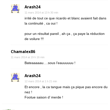
Arash24
11 mars 2014 at 13 h 30 min
irrité de tout ce que ricardo et blanc avaient fait dans
la continuité , ca oui !
pour un résultat pareil , ah ça , ça paye la réduction
de voilure !!!
Chamalex86
11 mars 2014 at 19 h 16 min
Bateaaaaau….sous l’eauuuuuu !
Arash24
12 mars 2014 at 1 h 21 min
Et encore , la ca tangue mais ça pique pas encore du
nez !
Footue saison d’ merde !