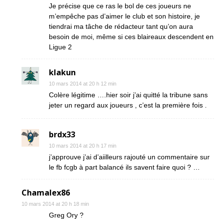
Je précise que ce ras le bol de ces joueurs ne
m’empêche pas d’aimer le club et son histoire, je
tiendrai ma tâche de rédacteur tant qu’on aura
besoin de moi, même si ces blaireaux descendent en
Ligue 2
klakun
10 mars 2014 at 20 h 12 min
Colère légitime ….hier soir j’ai quitté la tribune sans
jeter un regard aux joueurs , c’est la première fois .
brdx33
10 mars 2014 at 20 h 17 min
j’approuve j’ai d’aiilleurs rajouté un commentaire sur
le fb fcgb à part balancé ils savent faire quoi ? …
Chamalex86
10 mars 2014 at 20 h 18 min
Greg Ory ?