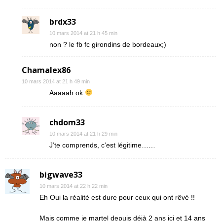
brdx33
10 mars 2014 at 21 h 45 min
non ? le fb fc girondins de bordeaux;)
Chamalex86
10 mars 2014 at 21 h 49 min
Aaaaah ok
chdom33
10 mars 2014 at 21 h 29 min
J’te comprends, c’est légitime……
bigwave33
10 mars 2014 at 22 h 22 min
Eh Oui la réalité est dure pour ceux qui ont rêvé !!
Mais comme je martel depuis déjà 2 ans ici et 14 ans