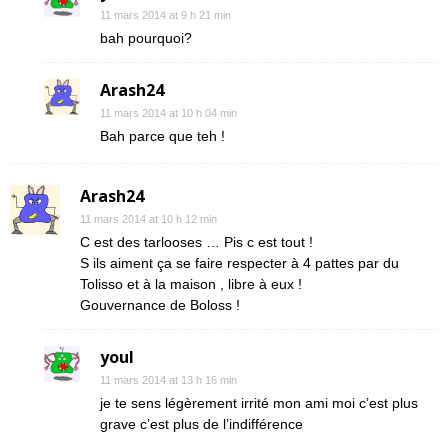
11 mars 2014 at 9 h 21 min
bah pourquoi?
Arash24
11 mars 2014 at 10 h 04 min
Bah parce que teh !
Arash24
11 mars 2014 at 10 h 12 min
C est des tarlooses … Pis c est tout !
S ils aiment ça se faire respecter à 4 pattes par du
Tolisso et à la maison , libre à eux !
Gouvernance de Boloss !
youl
11 mars 2014 at 13 h 16 min
je te sens légèrement irrité mon ami moi c’est plus
grave c’est plus de l’indifférence