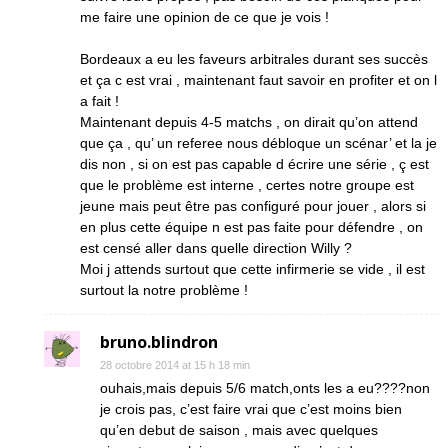
me faire une opinion de ce que je vois !
Bordeaux a eu les faveurs arbitrales durant ses succès
et ça c est vrai , maintenant faut savoir en profiter et on l
a fait !
Maintenant depuis 4-5 matchs , on dirait qu’on attend
que ça , qu’ un referee nous débloque un scénar’ et la je
dis non , si on est pas capable d écrire une série , ç est
que le problème est interne , certes notre groupe est
jeune mais peut être pas configuré pour jouer , alors si
en plus cette équipe n est pas faite pour défendre , on
est censé aller dans quelle direction Willy ?
Moi j attends surtout que cette infirmerie se vide , il est
surtout la notre problème !
bruno.blindron
28 octobre 2014 at 15 h 18 min
ouhais,mais depuis 5/6 match,onts les a eu????non
je crois pas, c’est faire vrai que c’est moins bien
qu’en debut de saison , mais avec quelques