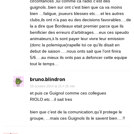
circontances ,lui comme ca radio c’est des
guignols..bien sur ont c’est bien que ca va moins
bien …fatigue, joueurs blesses etc….et les autres
clubs,ils ont n’a pas eu des decisions favorables….de
la a dire que Bordeaux etait premier parce que ils
benificier des erreurs d’arbitrages….eux ces speudo
animateurs,ii ls sont payer leur vivre leur emission
(donc la polemique)rapelle toi ce qu’ils disait en
debut de saison…..nous onts sait que l’ont finira
5/6….au mieux ils onts pas a defoncer cette equipe
tout le temps…
bruno.blindron
28 octobre 2014 at 15 h 25 min
et puis ce Guignol comme ces collegues
RIOLO.etc…il sait tres
bien que c’est de la comunication,qu’il protege le
groupe, …mais ces Guignols ils le savent bien….!!