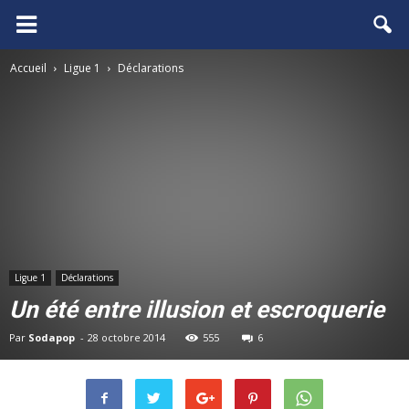
FCGB.net
Accueil
Ligue 1
Déclarations
Ligue 1
Déclarations
Un été entre illusion et escroquerie
Par
Sodapop
-
28 octobre 2014
555
6