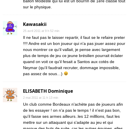
ballon Modeste qui lui est un bourrin de 1ere classe tout
sur le physique.
Kawasakii
25 avril 2011 at 9 h 52 min
Il ne faut pas le laisser repartir, il faut se le refaire preter
!!!! Andre est un bon joueur qui n'a pas jouer assez pour
nous montrer ce qu'il vallait, je pense avec largement
plus de temps de jeu ce jeune brésilien pourrait éclater
quand on voit ce qu'il fesait a Santos aux cotés de
Neymar (qu'il faudrait recruter, dommage impossible,
pas assez de sous…)
ELISABETH Dominique
2 mai 2011 at 11 h 13 min
Un club comme Bordeaux n'achète pas de joueurs afin
de les essayer ! on n'a pas le temps ! il n'est pas bon,
qu'il fasse ses armes ailleurs..les 12 milllions, faut les
mettre sur un attaquant qui s'adapte au jeu et qui
marque des buts de suite, car les autres équipes, elles,