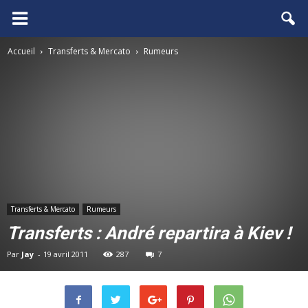
FCGB.net
Accueil
Transferts & Mercato
Rumeurs
Transferts & Mercato
Rumeurs
Transferts : André repartira à Kiev !
Par
Jay
-
19 avril 2011
287
7