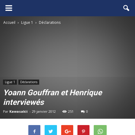
FCGB.net
Accueil
Ligue 1
Déclarations
Ligue 1
Déclarations
Yoann Gouffran et Henrique
interviewés
Par
Kawasakii
-
29 janvier 2012
251
0