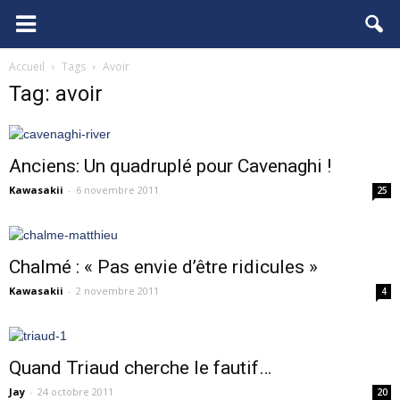
FCGB.net
Accueil
Tags
Avoir
Tag: avoir
Anciens: Un quadruplé pour Cavenaghi !
Kawasakii
-
6 novembre 2011
25
Chalmé : « Pas envie d’être ridicules »
Kawasakii
-
2 novembre 2011
4
Quand Triaud cherche le fautif…
Jay
-
24 octobre 2011
20