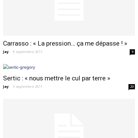
Carrasso : « La pression… ça me dépasse ! »
Jay
-
9 septembre 2011
9
Sertic : « nous mettre le cul par terre »
Jay
-
3 septembre 2011
20