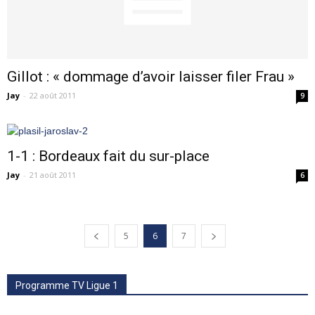
Gillot : « dommage d’avoir laisser filer Frau »
Jay
-
22 août 2011
9
1-1 : Bordeaux fait du sur-place
Jay
-
21 août 2011
6
5
6
7
Programme TV Ligue 1