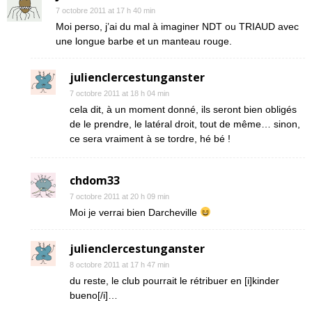
7 octobre 2011 at 17 h 40 min
Moi perso, j’ai du mal à imaginer NDT ou TRIAUD avec
une longue barbe et un manteau rouge.
julienclercestunganster
7 octobre 2011 at 18 h 04 min
cela dit, à un moment donné, ils seront bien obligés
de le prendre, le latéral droit, tout de même… sinon,
ce sera vraiment à se tordre, hé bé !
chdom33
7 octobre 2011 at 20 h 09 min
Moi je verrai bien Darcheville
julienclercestunganster
8 octobre 2011 at 17 h 47 min
du reste, le club pourrait le rétribuer en [i]kinder
bueno[/i]…