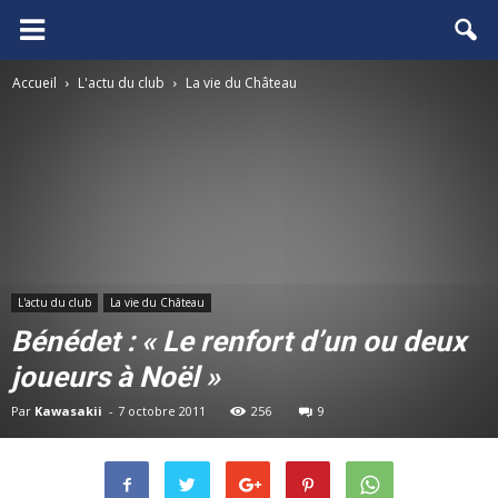
FCGB.net
Accueil
L'actu du club
La vie du Château
L'actu du club
La vie du Château
Bénédet : « Le renfort d’un ou deux
joueurs à Noël »
Par
Kawasakii
-
7 octobre 2011
256
9