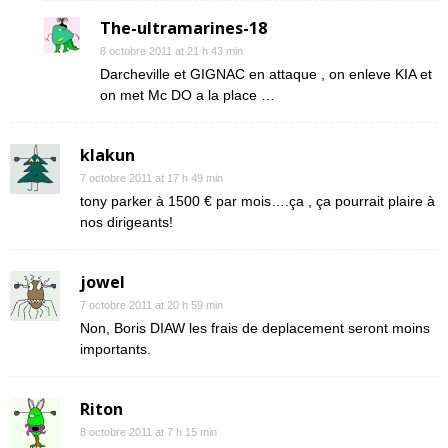
The-ultramarines-18
8 octobre 2011 at 21 h 43 min
Darcheville et GIGNAC en attaque , on enleve KIA et
on met Mc DO a la place …
klakun
7 octobre 2011 at 17 h 49 min
tony parker à 1500 € par mois….ça , ça pourrait plaire à
nos dirigeants!
jowel
7 octobre 2011 at 20 h 59 min
Non, Boris DIAW les frais de deplacement seront moins
importants.
Riton
8 octobre 2011 at 7 h 15 min