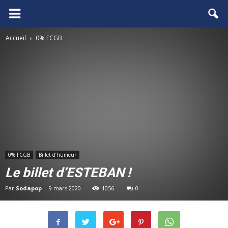
FCGB.net
Accueil
0% FCGB
0% FCGB
Billet d‘humeur
Le billet d’ESTEBAN !
Par
Sodapop
-
9 mars 2020
1056
0