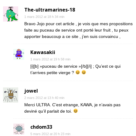
The-ultramarines-18
1 mars 2012 at 18 h 34 min
Bravo Jojo pour cet article , je vois que mes propositions
faite au puceau de service ont porté leur fruit , tu peux
apporter beaucoup a ce site , j’en suis convaincu ,
Kawasakii
1 mars 2012 at 19 h 58 min
[i][b] »puceau de service »[/b][/i] ; Qu’est ce qui
t’arrives petite vierge ?
jowel
2 mars 2012 at 13 h 40 min
Merci ULTRA. C’est etrange, KAWA, je n’avais pas
deviné qu’il parlait de toi.
chdom33
5 mars 2012 at 20 h 23 min