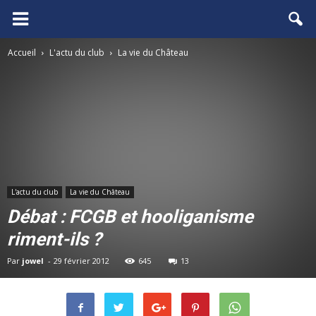
FCGB.net
Accueil
L'actu du club
La vie du Château
L'actu du club
La vie du Château
Débat : FCGB et hooliganisme
riment-ils ?
Par
jowel
-
29 février 2012
645
13