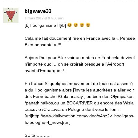
bigwave33
1 mars 2012 at 9 h 00 min
[b]Hooliganisme !![/b]
Cela me fait doucement rire en France avec la « Pensée
Bien pensante » !!!
Aujourd’hui pour Aller voir un match de Foot cela devient
n’importe quoi …on se croirait presque a l’Aéroport
avant d’Embarquer !!
En france Si quelques mouvement de foule est assimilé
a du Hooliganisme alors j’invite les autoritées a aller voir
des Fernebache /Galatasaray , ou bien des Olympiakos
/panathinaikos,ou un BOCA/RIVER ou encore des Wisla
cracovie /Cracovia en Pologne dont voici le lien :
[url]http://www.dailymotion.com/video/x4hz2v_hooligans-
fc-pologne-4_news[/url]
SUite………..