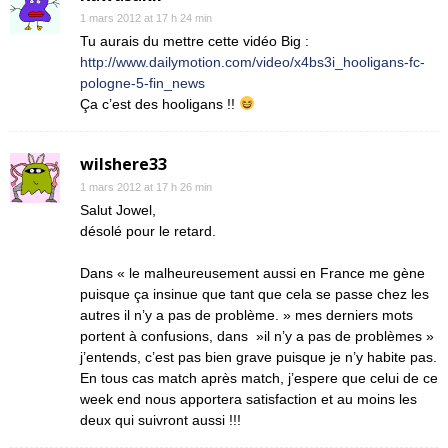
1 mars 2012 at 17 h 24 min
Tu aurais du mettre cette vidéo Big :
http://www.dailymotion.com/video/x4bs3i_hooligans-fc-
pologne-5-fin_news
Ça c’est des hooligans !!
wilshere33
1 mars 2012 at 17 h 26 min
Salut Jowel,
désolé pour le retard.
Dans « le malheureusement aussi en France me gène
puisque ça insinue que tant que cela se passe chez les
autres il n’y a pas de problème. » mes derniers mots
portent à confusions, dans »il n’y a pas de problèmes »
j’entends, c’est pas bien grave puisque je n’y habite pas.
En tous cas match après match, j’espere que celui de ce
week end nous apportera satisfaction et au moins les
deux qui suivront aussi !!!