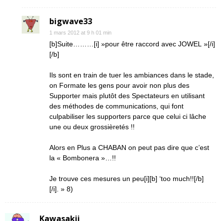
bigwave33
1 mars 2012 at 9 h 01 min
[b]Suite………[i] »pour être raccord avec JOWEL »[/i]
[/b]
Ils sont en train de tuer les ambiances dans le stade,
on Formate les gens pour avoir non plus des
Supporter mais plutôt des Spectateurs en utilisant
des méthodes de communications, qui font
culpabiliser les supporters parce que celui ci lâche
une ou deux grossièretés !!
Alors en Plus a CHABAN on peut pas dire que c’est
la « Bombonera »…!!
Je trouve ces mesures un peu[i][b] ‘too much!![/b]
[/i]. » 8)
Kawasakii