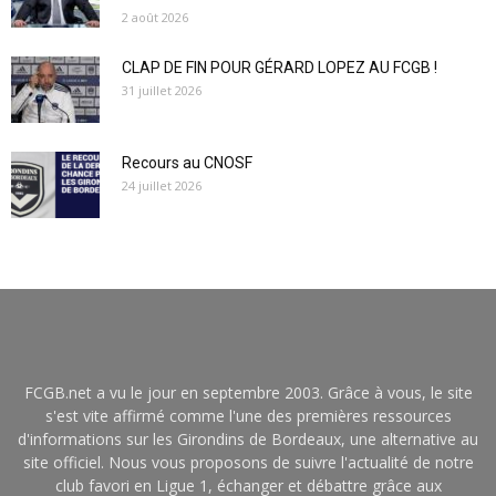
2 août 2026
CLAP DE FIN POUR GÉRARD LOPEZ AU FCGB !
31 juillet 2026
Recours au CNOSF
24 juillet 2026
FCGB.net a vu le jour en septembre 2003. Grâce à vous, le site
s'est vite affirmé comme l'une des premières ressources
d'informations sur les Girondins de Bordeaux, une alternative au
site officiel. Nous vous proposons de suivre l'actualité de notre
club favori en Ligue 1, échanger et débattre grâce aux