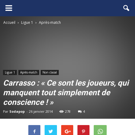
FCGB.net
Accueil
Ligue 1
Après-match
Ligue 1
Après-match
Non classé
Carrasso : « Ce sont les joueurs, qui
manquent tout simplement de
conscience ! »
Par
Sodapop
-
26 janvier 2014
278
4