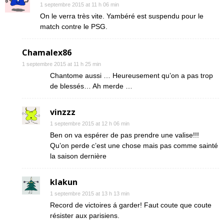
1 septembre 2015 at 11 h 06 min
On le verra très vite. Yambéré est suspendu pour le
match contre le PSG.
Chamalex86
1 septembre 2015 at 11 h 25 min
Chantome aussi … Heureusement qu’on a pas trop
de blessés… Ah merde …
vinzzz
1 septembre 2015 at 12 h 06 min
Ben on va espérer de pas prendre une valise!!!
Qu’on perde c’est une chose mais pas comme sainté
la saison dernière
klakun
1 septembre 2015 at 13 h 13 min
Record de victoires á garder! Faut coute que coute
résister aux parisiens.