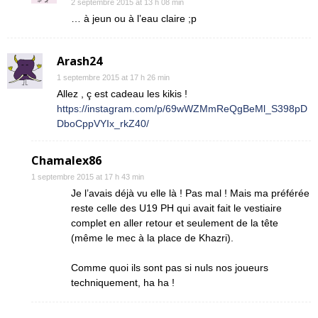
2 septembre 2015 at 13 h 08 min
… à jeun ou à l’eau claire ;p
Arash24
1 septembre 2015 at 17 h 26 min
Allez , ç est cadeau les kikis !
https://instagram.com/p/69wWZMmReQgBeMl_S398pD
DboCppVYIx_rkZ40/
Chamalex86
1 septembre 2015 at 17 h 43 min
Je l’avais déjà vu elle là ! Pas mal ! Mais ma préférée
reste celle des U19 PH qui avait fait le vestiaire
complet en aller retour et seulement de la tête
(même le mec à la place de Khazri).
Comme quoi ils sont pas si nuls nos joueurs
techniquement, ha ha !