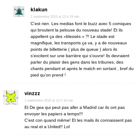
klakun
1 septembre 2015 at 13 h 19 min
C’est rien. Les medias font le buzz avec 5 comiques
qui broutent la pelouse du nouveau stade! Et ils
appellent ça des »blessés » ?! Le stade est
magnifique, les transports ça va, y a de nouveaux
points de billetterie ( plus de queue ) alors ils
s’excitent sur une barrière qui s’ouvre! Ils devraient
parler du plaisir des gens dans les tribunes, des
chants pendant et après le match en sortant , bref du
pied qu’on prend !
vinzzz
1 septembre 2015 at 12 h 16 min
Et De gea qui peut pas aller a Madrid car ils ont pas
envoyer les papiers a temps!!!
C’est con quand même! Et les mails ils connaissent pas
au real et a United!! Lol