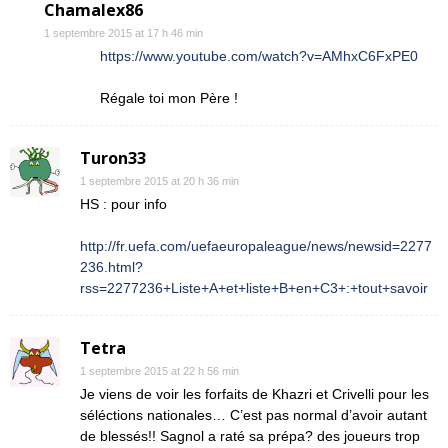
Chamalex86
1 septembre 2015 at 17 h 46 min
https://www.youtube.com/watch?v=AMhxC6FxPE0
Régale toi mon Père !
Turon33
1 septembre 2015 at 20 h 36 min
HS : pour info
http://fr.uefa.com/uefaeuropaleague/news/newsid=2277
236.html?
rss=2277236+Liste+A+et+liste+B+en+C3+:+tout+savoir
Tetra
1 septembre 2015 at 22 h 56 min
Je viens de voir les forfaits de Khazri et Crivelli pour les
séléctions nationales… C’est pas normal d’avoir autant
de blessés!! Sagnol a raté sa prépa? des joueurs trop