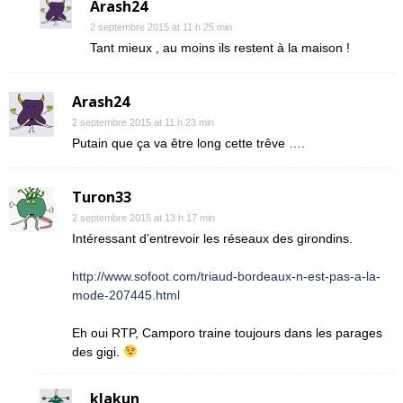
Arash24
2 septembre 2015 at 11 h 25 min
Tant mieux , au moins ils restent à la maison !
Arash24
2 septembre 2015 at 11 h 23 min
Putain que ça va être long cette trêve ….
Turon33
2 septembre 2015 at 13 h 17 min
Intéressant d’entrevoir les réseaux des girondins.
http://www.sofoot.com/triaud-bordeaux-n-est-pas-a-la-
mode-207445.html
Eh oui RTP, Camporo traine toujours dans les parages
des gigi.
klakun