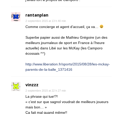
rantanplan
2 septembre 2015 at 13 h 40 min
Comme concierge et agent d’accueil, ça va…
Superbe papier aussi de Mathieu Grégoire (un des
meilleurs journaleux de sport en France à l’heure
actuelle) dans Libé sur les McKay (les Camporo
écossais ^^)
http://www.liberation.fr/sports/2015/08/28/les-mckay-
parents-de-la-balle_1371416
vinzzz
2 septembre 2015 at 22 h 27 min
La phrase qui tue!?!
« c’est sur que sagnol voudrait de meilleurs joueurs
mais bon… »
Ça fait mal quand même!!