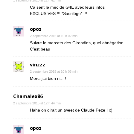
1 septembre 2015 at 22 h 42 min
Ca sent le mec de G4E avec leurs infos
EXCLUSIVES !!! *Sacrilège* !!!
opoz
2 septembre 2015 at 10 h 02 min
Suivre le mercato des Girondins, quel abnégation…
C’est beau !
vinzzz
2 septembre 2015 at 10 h 03 min
Merci j’ai bien ri… !
Chamalex86
2 septembre 2015 at 12 h 44 min
Haha on dirait un tweet de Claude Peze ! x)
opoz