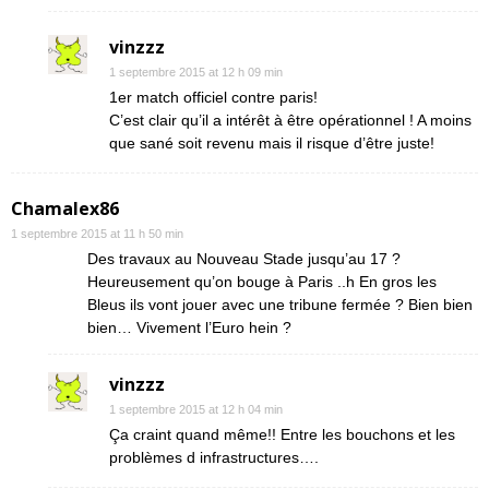
vinzzz
1 septembre 2015 at 12 h 09 min
1er match officiel contre paris!
C’est clair qu’il a intérêt à être opérationnel ! A moins
que sané soit revenu mais il risque d’être juste!
Chamalex86
1 septembre 2015 at 11 h 50 min
Des travaux au Nouveau Stade jusqu’au 17 ?
Heureusement qu’on bouge à Paris ..h En gros les
Bleus ils vont jouer avec une tribune fermée ? Bien bien
bien… Vivement l’Euro hein ?
vinzzz
1 septembre 2015 at 12 h 04 min
Ça craint quand même!! Entre les bouchons et les
problèmes d infrastructures….