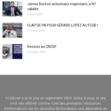
James Bord en actionnaire majoritaire, si N1
validée.
2 août 2026
CLAP DE FIN POUR GÉRARD LOPEZ AU FCGB !
31 juillet 2026
Recours au CNOSF
24 juillet 2026
FCGB.net a vu le jour en septembre 2003. Grâce à vous, le site
s'est vite affirmé comme l'une des premières ressources
d'informations sur les Girondins de Bordeaux, une alternative au