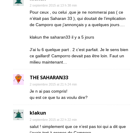
2 septembre 2015 at 13 h 38 min
Pour ceux , ou celui ,que je ne nommerai pas ( ce
n’était pas Saharan 33 ), qui doutait de l’implication
de Camporo que j’annonçais y a quelques jours….
klakun the saharan33 il y a 5 jours
J’ai lu 6 quelque part . 2 c’est parfait. Je le sens bien
ce gaillard! Camporro devait pas être loin. Faut un
milieu maintenant…
THE SAHARAN33
2 septembre 2015 at 21 h 24 min
Je n ai pas compris!
qu est ce que tu as voulu dire?
klakun
2 septembre 2015 at 22 h 22 min
salut ! simplement que ce n’est pas toi qui a dit que
j’avais tort à propos de Camporo .