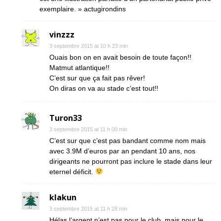
exemplaire. » actugirondins
vinzzz
3 septembre 2015 at 10 h 23 min
Ouais bon on en avait besoin de toute façon!!
Matmut atlantique!!
C’est sur que ça fait pas rêver!
On diras on va au stade c’est tout!!
Turon33
3 septembre 2015 at 11 h 00 min
C’est sur que c’est pas bandant comme nom mais
avec 3.9M d’euros par an pendant 10 ans, nos
dirigeants ne pourront pas inclure le stade dans leur
eternel déficit.
klakun
3 septembre 2015 at 11 h 28 min
Hélas l’argent n’est pas pour le club, mais pour le