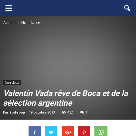
FCGB.net
Accueil
Non classé
Non classé
Valentin Vada rêve de Boca et de la
sélection argentine
Par
Sodapop
-
19 octobre 2013
452
1