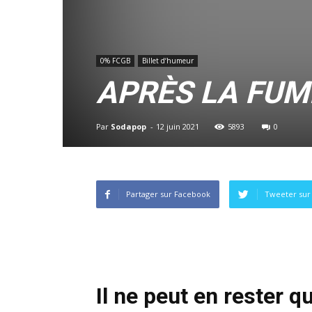
0% FCGB
Billet d‘humeur
APRÈS LA FUM
Par
Sodapop
-
12 juin 2021
5893
0
Partager sur Facebook
Tweeter sur 
Il ne peut en rester qu