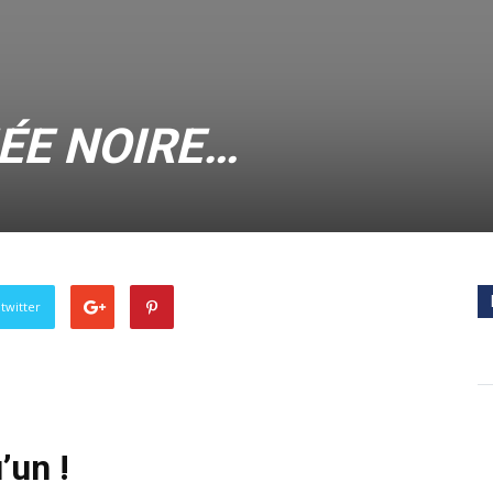
ÉE NOIRE…
twitter
’un !