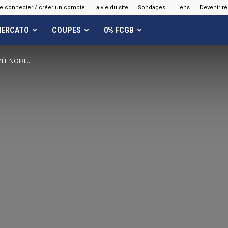
e connecter / créer un compte
La vie du site
Sondages
Liens
Devenir r
ERCATO
COUPES
0% FCGB
MÉE NOIRE…