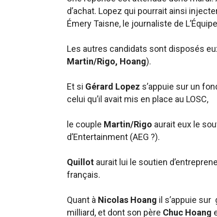
d’achat. Lopez qui pourrait ainsi inject
Émery Taisne, le journaliste de L’Équipe
Les autres candidats sont disposés eux 
Martin/Rigo, Hoang
).
Et si
Gérard Lopez
s’appuie sur un fo
celui qu’il avait mis en place au LOSC,
le couple
Martin/Rigo
aurait eux le so
d’Entertainment (
AEG ?
).
Quillot
aurait lui le soutien d’entrepren
français.
Quant à
Nicolas Hoang
il s’appuie sur
milliard, et dont son père
Chuc Hoang
e