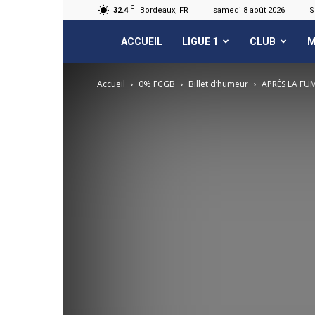
C
32.4
Bordeaux, FR
samedi 8 août 2026
S
FCGB.net
ACCUEIL
LIGUE 1
CLUB
M
Accueil
0% FCGB
Billet d‘humeur
APRÈS LA FU